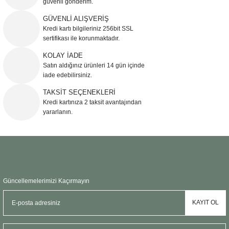
güvenli gönderim.
Ürün resmi kalitesiz, bozuk veya görüntülenemiyor.
GÜVENLİ ALIŞVERİŞ
Kredi kartı bilgileriniz 256bit SSL
Ürün açıklamasında eksik bilgiler bulunuyor.
sertifikası ile korunmaktadır.
Ürün bilgilerinde hatalar bulunuyor.
KOLAY İADE
Ürün fiyatı diğer sitelerden daha pahalı.
Satın aldığınız ürünleri 14 gün içinde
Bu ürüne benzer farklı alternatifler olmalı.
iade edebilirsiniz.
TAKSİT SEÇENEKLERİ
Kredi kartınıza 2 taksit avantajından
yararlanın.
Gönder
Güncellemelerimizi Kaçırmayın
KAYIT OL