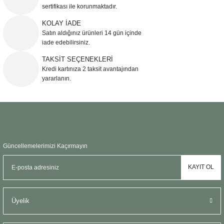
sertifikası ile korunmaktadır.
Ürün bilgilerinde hatalar bulunuyor.
KOLAY İADE
Ürün fiyatı diğer sitelerden daha pahalı.
Satın aldığınız ürünleri 14 gün içinde
Bu ürüne benzer farklı alternatifler olmalı.
iade edebilirsiniz.
TAKSİT SEÇENEKLERİ
Kredi kartınıza 2 taksit avantajından
yararlanın.
Gönder
Güncellemelerimizi Kaçırmayın
KAYIT OL
Üyelik