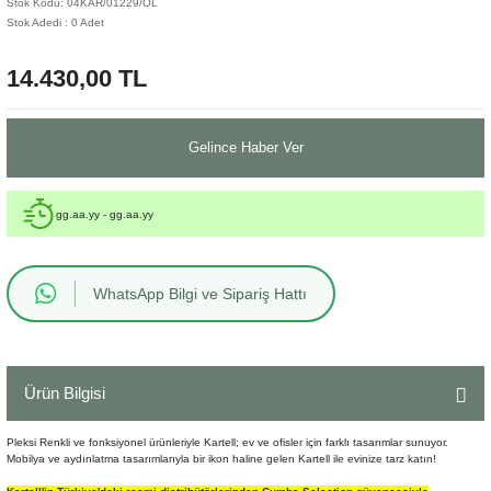
Stok Kodu: 04KAR/01229/OL
Stok Adedi : 0 Adet
Sehpa
Fener
Sebil
14.430,00 TL
Tabure
Gazetelik
TV Sehpası
Küllük
Gelince Haber Ver
Masa Saati
gg.aa.yy - gg.aa.yy
Mum
WhatsApp Bilgi ve Sipariş Hattı
Mumluk
Saksı&Çiçeklik
Ürün Bilgisi
Şamdan
Pleksi Renkli ve fonksiyonel ürünleriyle Kartell; ev ve ofisler için farklı tasarımlar sunuyor.
Sepet
Mobilya ve aydınlatma tasarımlarıyla bir ikon haline gelen Kartell ile evinize tarz katın!