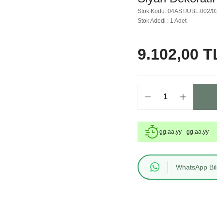
Stok Kodu: 04AST/UBL.002/0
Stok Adedi : 1 Adet
9.102,00 T
gg.aa.yy - gg.aa.yy
WhatsApp Bilg