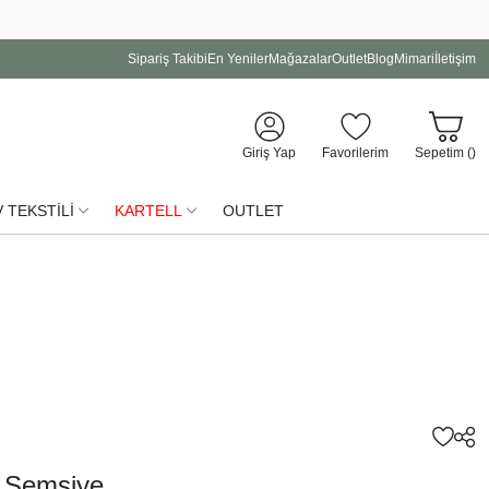
Sipariş Takibi
En Yeniler
Mağazalar
Outlet
Blog
Mimari
İletişim
Giriş Yap
Favorilerim
Sepetim (
)
 TEKSTİLİ
KARTELL
OUTLET
f Şemsiye