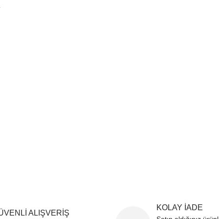
.
sim, ürün açıklamalarında ve diğer konularda yetersiz gördüğünüz noktaları öner
teşekkür ederiz.
Bu ürüne ilk yorumu siz yapın
ozuk veya görüntülenemiyor.
Yorum Yaz
k bilgiler bulunuyor.
r bulunuyor.
rden daha pahalı.
ternatifler olmalı.
Gönder
KOLAY İADE
ÜVENLİ ALIŞVERİŞ