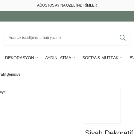
AĞUSTOS AYINA ÖZEL İNDİRİMLER
DEKORASYON
AYDINLATMA
SOFRA & MUTFAK
EV
atif Şemsiye
Siyah Dekorati