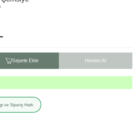
3
L
Sepete Ekle
Hemen Al
i ve Sipariş Hattı