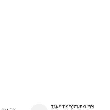
i formunu kullanarak tarafımıza iletebilirsiniz.
!
TAKSİT SEÇENEKLERİ