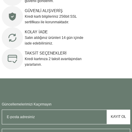
güvenli gönderim.
Ürün resmi kalitesiz, bozuk veya görüntülenemiyor.
GÜVENLİ ALIŞVERİŞ
Kredi kartı bilgileriniz 256bit SSL
Ürün açıklamasında eksik bilgiler bulunuyor.
sertifikası ile korunmaktadır.
Ürün bilgilerinde hatalar bulunuyor.
KOLAY İADE
Ürün fiyatı diğer sitelerden daha pahalı.
Satın aldığınız ürünleri 14 gün içinde
Bu ürüne benzer farklı alternatifler olmalı.
iade edebilirsiniz.
TAKSİT SEÇENEKLERİ
Kredi kartınıza 2 taksit avantajından
yararlanın.
Gönder
Güncellemelerimizi Kaçırmayın
KAYIT OL