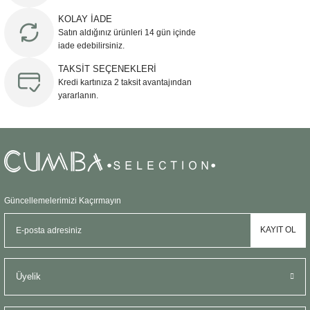
Ürün bilgilerinde hatalar bulunuyor.
KOLAY İADE
Ürün fiyatı diğer sitelerden daha pahalı.
Satın aldığınız ürünleri 14 gün içinde
Bu ürüne benzer farklı alternatifler olmalı.
iade edebilirsiniz.
TAKSİT SEÇENEKLERİ
Kredi kartınıza 2 taksit avantajından
yararlanın.
Gönder
Güncellemelerimizi Kaçırmayın
KAYIT OL
Üyelik