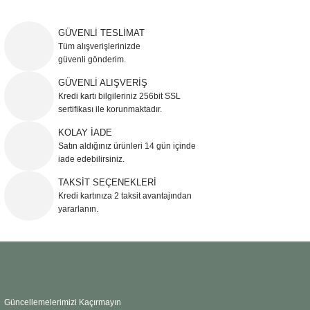
Bu ürünün fiyat bilgisi, resim, ürün açıklamalarında ve diğer konularda
yetersiz gördüğünüz noktaları öneri formunu kullanarak tarafımıza
iletebilirsiniz.
GÜVENLİ TESLİMAT
Görüş ve önerileriniz için teşekkür ederiz.
Tüm alışverişlerinizde
güvenli gönderim.
Ürün resmi kalitesiz, bozuk veya görüntülenemiyor.
GÜVENLİ ALIŞVERİŞ
Kredi kartı bilgileriniz 256bit SSL
Ürün açıklamasında eksik bilgiler bulunuyor.
sertifikası ile korunmaktadır.
Ürün bilgilerinde hatalar bulunuyor.
KOLAY İADE
Ürün fiyatı diğer sitelerden daha pahalı.
Satın aldığınız ürünleri 14 gün içinde
Bu ürüne benzer farklı alternatifler olmalı.
iade edebilirsiniz.
TAKSİT SEÇENEKLERİ
Kredi kartınıza 2 taksit avantajından
yararlanın.
Gönder
Güncellemelerimizi Kaçırmayın