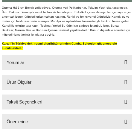
Şömine Aksesuarları
Oturma H:65 cm Boyalı çelik gövde. Oturma yeri Polikarbonat. Tokujın Yoshıoka tasarımıdır.
Ürün Bakımı ; Yumuşak nemli bir bez ile temizleyiniz. Etil alkol içeren deterjanlar ,çamaşır suyu,
amonyak içeren ürünleri kullanmaktan kaçının. Renkli ve fonksiyonel ürünleriyle Kartell; ev ve
Sütun&Kaide
ofisler için farklı tasarımlar sunuyor. Mobilya ve aydınlatma tasarımlarıyla bir ikon haline gelen
Kartell ile evinize tarz katın! Teslimat Yerleri:Bu ürün için sadece İstanbul, İzmir, Bursa,
Balıkesir, Manisa illeri ve Bodrum ilçesine teslimat yapılmaktadır. Bunun dışındaki adresler için
Vazo
müşteri hizmetlerimiz ile irtibata geçiniz.
Kartell'in Türkiye'deki resmi distribütörlerinden Cumba Selection güvencesiyle
sunulmaktadır.
Yorumlar
Ürün Ölçüleri
Bu ürüne ilk yorumu siz yapın!
43x43 cm H:81 cm
Taksit Seçenekleri
Yorum Yaz
Önerileriniz