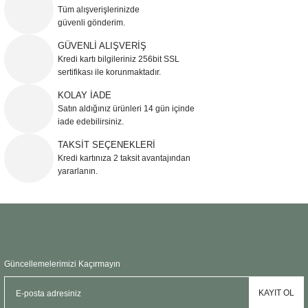
Görüş ve önerileriniz için teşekkür ederiz.
Tüm alışverişlerinizde
güvenli gönderim.
Ürün resmi kalitesiz, bozuk veya görüntülenemiyor.
GÜVENLİ ALIŞVERİŞ
Kredi kartı bilgileriniz 256bit SSL
Ürün açıklamasında eksik bilgiler bulunuyor.
sertifikası ile korunmaktadır.
Ürün bilgilerinde hatalar bulunuyor.
KOLAY İADE
Ürün fiyatı diğer sitelerden daha pahalı.
Satın aldığınız ürünleri 14 gün içinde
Bu ürüne benzer farklı alternatifler olmalı.
iade edebilirsiniz.
TAKSİT SEÇENEKLERİ
Kredi kartınıza 2 taksit avantajından
yararlanın.
Gönder
Güncellemelerimizi Kaçırmayın
KAYIT OL