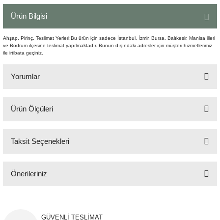
Şömine Aksesuarları
Ürün Bilgisi
Sütun&Kaide
Ahşap. Pirinç. Teslimat Yerleri:Bu ürün için sadece İstanbul, İzmir, Bursa, Balıkesir, Manisa illeri
ve Bodrum ilçesine teslimat yapılmaktadır. Bunun dışındaki adresler için müşteri hizmetlerimiz
ile irtibata geçiniz.
Vazo
Yorumlar
Ürün Ölçüleri
Bu ürüne ilk yorumu siz yapın!
76x76 x 22cm
Taksit Seçenekleri
Yorum Yaz
Önerileriniz
Bu ürünün fiyat bilgisi, resim, ürün açıklamalarında ve diğer konularda
yetersiz gördüğünüz noktaları öneri formunu kullanarak tarafımıza
iletebilirsiniz.
GÜVENLİ TESLİMAT