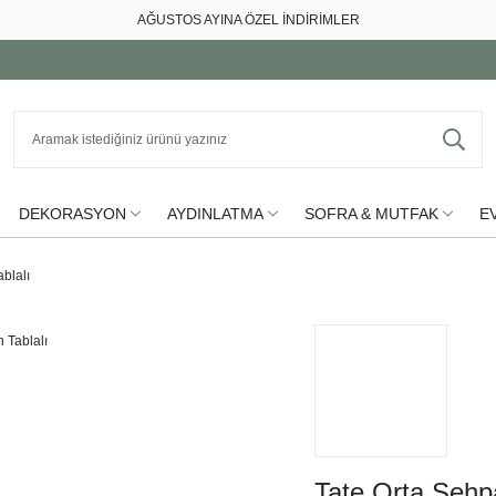
AĞUSTOS AYINA ÖZEL İNDİRİMLER
DEKORASYON
AYDINLATMA
SOFRA & MUTFAK
EV
blalı
Tate Orta Sehpa