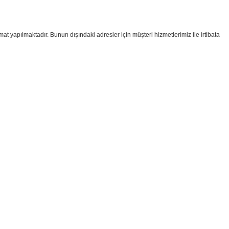
imat yapılmaktadır. Bunun dışındaki adresler için müşteri hizmetlerimiz ile irtibata
i formunu kullanarak tarafımıza iletebilirsiniz.
!