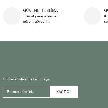
GÜVENLİ TESLİMAT
G
Tüm alışverişlerinizde
Kr
güvenli gönderim.
se
Güncellemelerimizi Kaçırmayın
KAYIT OL