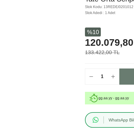
Stok Kodu: 13REDE/0201012
Stok Adedi : 1 Adet
%10
120.079,80
133.422,00 TL
gg.aa.yy - gg.aa.yy
WhatsApp Bilg