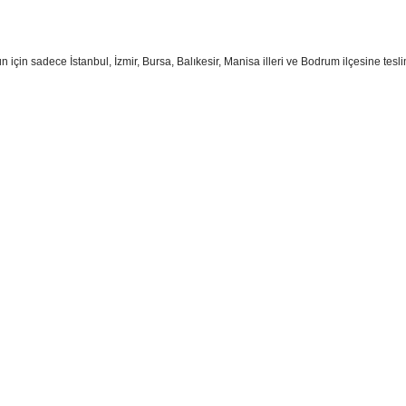
ün için sadece İstanbul, İzmir, Bursa, Balıkesir, Manisa illeri ve Bodrum ilçesine tesl
sim, ürün açıklamalarında ve diğer konularda yetersiz gördüğünüz noktaları öner
teşekkür ederiz.
Bu ürüne ilk yorumu siz yapın
ozuk veya görüntülenemiyor.
Yorum Yaz
k bilgiler bulunuyor.
r bulunuyor.
rden daha pahalı.
ternatifler olmalı.
Gönder