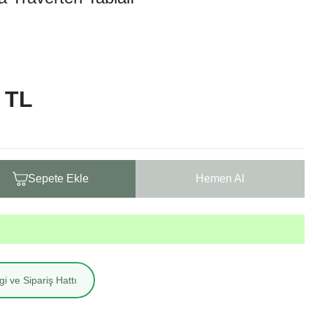
 TL
Sepete Ekle
Hemen Al
i ve Sipariş Hattı