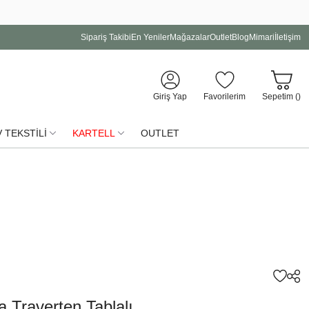
Sipariş Takibi
En Yeniler
Mağazalar
Outlet
Blog
Mimari
İletişim
Giriş Yap
Favorilerim
Sepetim (
)
 TEKSTİLİ
KARTELL
OUTLET
 Traverten Tablalı