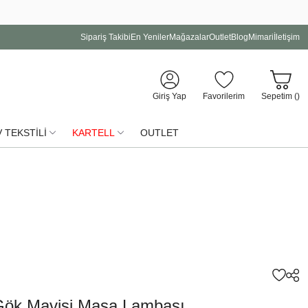
Sipariş Takibi
En Yeniler
Mağazalar
Outlet
Blog
Mimari
İletişim
Giriş Yap
Favorilerim
Sepetim (
)
 TEKSTİLİ
KARTELL
OUTLET
 Gök Mavisi Masa Lambası