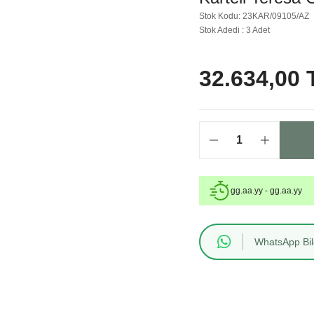
Stok Kodu: 23KAR/09105/AZ
Stok Adedi : 3 Adet
32.634,00 
gg.aa.yy - gg.aa.yy
WhatsApp Bilg