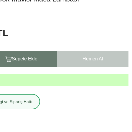
TL
Sepete Ekle
Hemen Al
i ve Sipariş Hattı