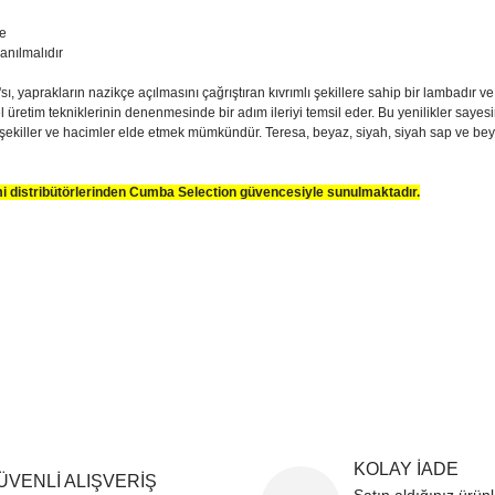
e
nılmalıdır
sı, yaprakların nazikçe açılmasını çağrıştıran kıvrımlı şekillere sahip bir lambadır ve
yel üretim tekniklerinin denenmesinde bir adım ileriyi temsil eder. Bu yenilikler saye
i şekiller ve hacimler elde etmek mümkündür. Teresa, beyaz, siyah, siyah sap ve beyaz
smi distribütörlerinden Cumba Selection güvencesiyle sunulmaktadır.
sim, ürün açıklamalarında ve diğer konularda yetersiz gördüğünüz noktaları öner
teşekkür ederiz.
Bu ürüne ilk yorumu siz yapın
ozuk veya görüntülenemiyor.
Yorum Yaz
k bilgiler bulunuyor.
r bulunuyor.
rden daha pahalı.
ternatifler olmalı.
KOLAY İADE
ÜVENLİ ALIŞVERİŞ