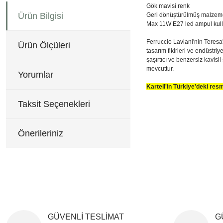
Gök mavisi renk
Ürün Bilgisi
Geri dönüştürülmüş malzem
Max 11W E27 led ampul kulla
Ferruccio Laviani'nin Teresa'
Ürün Ölçüleri
tasarım fikirleri ve endüstri
şaşırtıcı ve benzersiz kavisl
mevcuttur.
Yorumlar
Kartell'in Türkiye'deki re
50 çap, 43 cm yükseklik
Bu ürünün fiyat bilgisi, re
Taksit Seçenekleri
Görüş ve önerileriniz için 
Ürün resmi kalitesiz, b
Önerileriniz
Ürün açıklamasında eksi
Ürün bilgilerinde hatala
Ürün fiyatı diğer sitele
Bu ürüne benzer farklı al
GÜVENLİ TESLİMAT
G