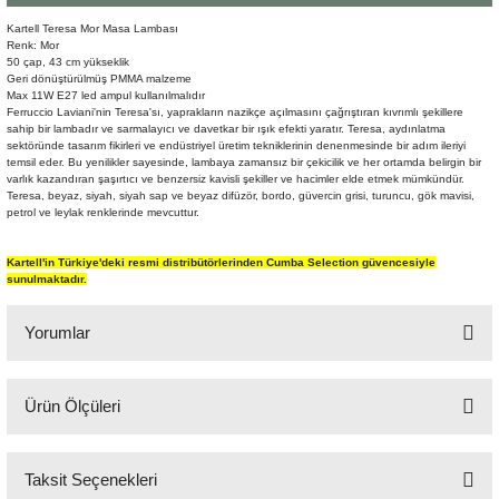
Şömine Aksesuarları
Kartell Teresa Mor Masa Lambası
Renk: Mor
50 çap, 43 cm yükseklik
Sütun&Kaide
Geri dönüştürülmüş PMMA malzeme
Max 11W E27 led ampul kullanılmalıdır
Ferruccio Laviani'nin Teresa'sı, yaprakların nazikçe açılmasını çağrıştıran kıvrımlı şekillere
Vazo
sahip bir lambadır ve sarmalayıcı ve davetkar bir ışık efekti yaratır. Teresa, aydınlatma
sektöründe tasarım fikirleri ve endüstriyel üretim tekniklerinin denenmesinde bir adım ileriyi
temsil eder. Bu yenilikler sayesinde, lambaya zamansız bir çekicilik ve her ortamda belirgin bir
varlık kazandıran şaşırtıcı ve benzersiz kavisli şekiller ve hacimler elde etmek mümkündür.
Teresa, beyaz, siyah, siyah sap ve beyaz difüzör, bordo, güvercin grisi, turuncu, gök mavisi,
petrol ve leylak renklerinde mevcuttur.
Kartell'in Türkiye'deki resmi distribütörlerinden Cumba Selection güvencesiyle
sunulmaktadır.
Yorumlar
Ürün Ölçüleri
Bu ürüne ilk yorumu siz yapın!
50 çap, 43 cm yükseklik
Taksit Seçenekleri
Yorum Yaz