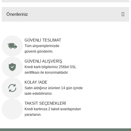
Önerileriniz
Bu ürünün fiyat bilgisi, resim, ürün açıklamalarında ve diğer konularda
yetersiz gördüğünüz noktaları öneri formunu kullanarak tarafımıza
iletebilirsiniz.
GÜVENLİ TESLİMAT
Görüş ve önerileriniz için teşekkür ederiz.
Tüm alışverişlerinizde
güvenli gönderim.
Ürün resmi kalitesiz, bozuk veya görüntülenemiyor.
GÜVENLİ ALIŞVERİŞ
Kredi kartı bilgileriniz 256bit SSL
Ürün açıklamasında eksik bilgiler bulunuyor.
sertifikası ile korunmaktadır.
Ürün bilgilerinde hatalar bulunuyor.
KOLAY İADE
Ürün fiyatı diğer sitelerden daha pahalı.
Satın aldığınız ürünleri 14 gün içinde
Bu ürüne benzer farklı alternatifler olmalı.
iade edebilirsiniz.
TAKSİT SEÇENEKLERİ
Kredi kartınıza 2 taksit avantajından
yararlanın.
Gönder