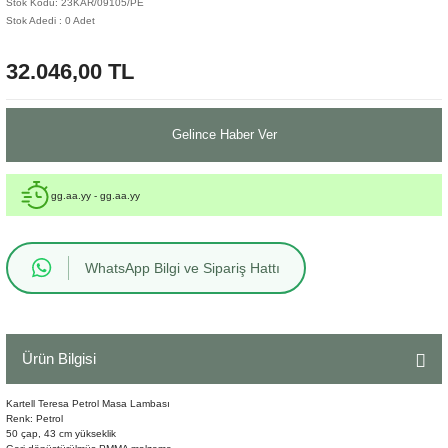
Stok Kodu: 23KAR/09105/PE
Stok Adedi : 0 Adet
Sehpa
Fener
Sebil
32.046,00 TL
Tabure
Gazetelik
TV Sehpası
Küllük
Gelince Haber Ver
Masa Saati
gg.aa.yy - gg.aa.yy
Mum
WhatsApp Bilgi ve Sipariş Hattı
Mumluk
Saksı&Çiçeklik
Ürün Bilgisi
Şamdan
Kartell Teresa Petrol Masa Lambası
Sepet
Renk: Petrol
50 çap, 43 cm yükseklik