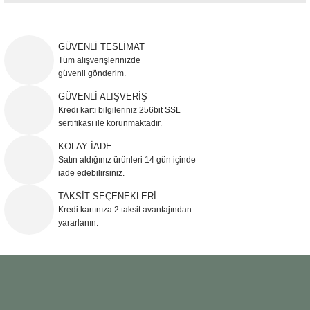
Bu ürünün fiyat bilgisi, resim, ürün açıklamalarında ve diğer konularda
yetersiz gördüğünüz noktaları öneri formunu kullanarak tarafımıza
iletebilirsiniz.
GÜVENLİ TESLİMAT
Görüş ve önerileriniz için teşekkür ederiz.
Tüm alışverişlerinizde
güvenli gönderim.
Ürün resmi kalitesiz, bozuk veya görüntülenemiyor.
GÜVENLİ ALIŞVERİŞ
Kredi kartı bilgileriniz 256bit SSL
Ürün açıklamasında eksik bilgiler bulunuyor.
sertifikası ile korunmaktadır.
Ürün bilgilerinde hatalar bulunuyor.
KOLAY İADE
Ürün fiyatı diğer sitelerden daha pahalı.
Satın aldığınız ürünleri 14 gün içinde
Bu ürüne benzer farklı alternatifler olmalı.
iade edebilirsiniz.
TAKSİT SEÇENEKLERİ
Kredi kartınıza 2 taksit avantajından
yararlanın.
Gönder