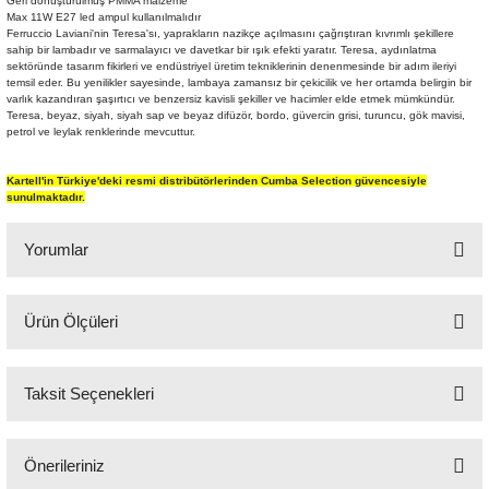
Geri dönüştürülmüş PMMA malzeme
Max 11W E27 led ampul kullanılmalıdır
Şömine Aksesuarları
Ferruccio Laviani'nin Teresa'sı, yaprakların nazikçe açılmasını çağrıştıran kıvrımlı şekillere
sahip bir lambadır ve sarmalayıcı ve davetkar bir ışık efekti yaratır. Teresa, aydınlatma
sektöründe tasarım fikirleri ve endüstriyel üretim tekniklerinin denenmesinde bir adım ileriyi
Sütun&Kaide
temsil eder. Bu yenilikler sayesinde, lambaya zamansız bir çekicilik ve her ortamda belirgin bir
varlık kazandıran şaşırtıcı ve benzersiz kavisli şekiller ve hacimler elde etmek mümkündür.
Teresa, beyaz, siyah, siyah sap ve beyaz difüzör, bordo, güvercin grisi, turuncu, gök mavisi,
Vazo
petrol ve leylak renklerinde mevcuttur.
Kartell'in Türkiye'deki resmi distribütörlerinden Cumba Selection güvencesiyle
sunulmaktadır.
Yorumlar
Ürün Ölçüleri
Bu ürüne ilk yorumu siz yapın!
50 çap, 43 cm yükseklik
Taksit Seçenekleri
Yorum Yaz
Önerileriniz