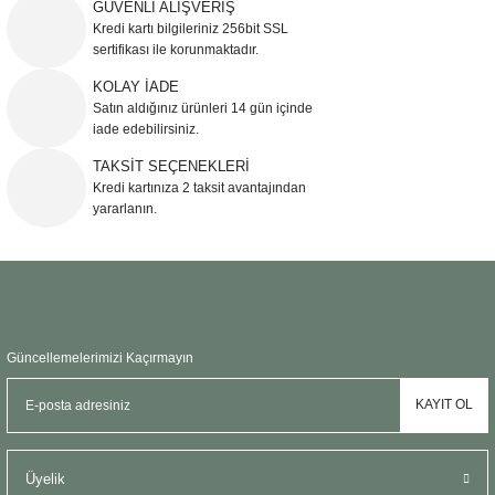
Ürün resmi kalitesiz, bozuk veya görüntülenemiyor.
GÜVENLİ ALIŞVERİŞ
Kredi kartı bilgileriniz 256bit SSL
Ürün açıklamasında eksik bilgiler bulunuyor.
sertifikası ile korunmaktadır.
Ürün bilgilerinde hatalar bulunuyor.
KOLAY İADE
Ürün fiyatı diğer sitelerden daha pahalı.
Satın aldığınız ürünleri 14 gün içinde
Bu ürüne benzer farklı alternatifler olmalı.
iade edebilirsiniz.
TAKSİT SEÇENEKLERİ
Kredi kartınıza 2 taksit avantajından
yararlanın.
Gönder
Güncellemelerimizi Kaçırmayın
KAYIT OL
Üyelik