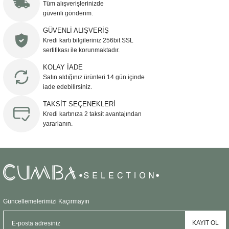
Görüş ve önerileriniz için teşekkür ederiz.
Tüm alışverişlerinizde
güvenli gönderim.
Ürün resmi kalitesiz, bozuk veya görüntülenemiyor.
GÜVENLİ ALIŞVERİŞ
Kredi kartı bilgileriniz 256bit SSL
Ürün açıklamasında eksik bilgiler bulunuyor.
sertifikası ile korunmaktadır.
Ürün bilgilerinde hatalar bulunuyor.
KOLAY İADE
Ürün fiyatı diğer sitelerden daha pahalı.
Satın aldığınız ürünleri 14 gün içinde
Bu ürüne benzer farklı alternatifler olmalı.
iade edebilirsiniz.
TAKSİT SEÇENEKLERİ
Kredi kartınıza 2 taksit avantajından
yararlanın.
Gönder
Güncellemelerimizi Kaçırmayın
KAYIT OL