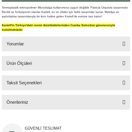
Şömine Aksesuarları
Termoplastik teknopolimer Microdalga kullanımına uygun değildir. Patricia Urquiola tasarımıdır.
Renkli ve fonksiyonel olanlar Kartell; ev ve ofisler için farklı tasarımlar sunar. Mobilya ve
aydınlatma tasarımlarıyla bir ikon haline gelen Kartell ile evinize tarz katın!
Sütun&Kaide
Kartell'in Türkiye'deki resmi distribütörlerinden Cumba Selection güvencesiyle
sunulmaktadır.
Vazo
Yorumlar
Ürün Ölçüleri
Bu ürüne ilk yorumu siz yapın!
Q:10 cm H:30,5 cm
Taksit Seçenekleri
Yorum Yaz
Önerileriniz
Bu ürünün fiyat bilgisi, resim, ürün açıklamalarında ve diğer konularda
yetersiz gördüğünüz noktaları öneri formunu kullanarak tarafımıza
iletebilirsiniz.
GÜVENLİ TESLİMAT