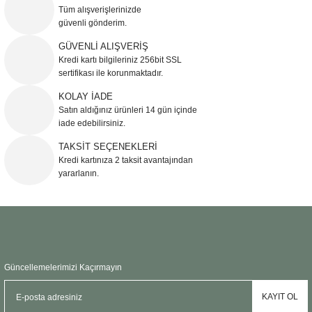
Görüş ve önerileriniz için teşekkür ederiz.
Tüm alışverişlerinizde
güvenli gönderim.
Ürün resmi kalitesiz, bozuk veya görüntülenemiyor.
GÜVENLİ ALIŞVERİŞ
Kredi kartı bilgileriniz 256bit SSL
Ürün açıklamasında eksik bilgiler bulunuyor.
sertifikası ile korunmaktadır.
Ürün bilgilerinde hatalar bulunuyor.
KOLAY İADE
Ürün fiyatı diğer sitelerden daha pahalı.
Satın aldığınız ürünleri 14 gün içinde
Bu ürüne benzer farklı alternatifler olmalı.
iade edebilirsiniz.
TAKSİT SEÇENEKLERİ
Kredi kartınıza 2 taksit avantajından
yararlanın.
Gönder
Güncellemelerimizi Kaçırmayın
KAYIT OL