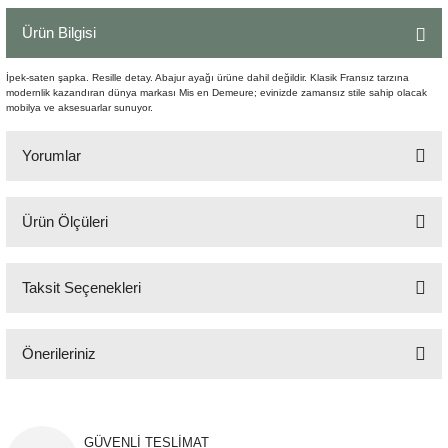
Şömine Aksesuarları
Ürün Bilgisi
Sütun&Kaide
İpek-saten şapka. Resille detay. Abajur ayağı ürüne dahil değildir. Klasik Fransız tarzına
modernlik kazandıran dünya markası Mis en Demeure; evinizde zamansız stile sahip olacak
mobilya ve aksesuarlar sunuyor.
Vazo
Yorumlar
Ürün Ölçüleri
Bu ürüne ilk yorumu siz yapın!
42x17 cm H:33 cm
Taksit Seçenekleri
Yorum Yaz
Önerileriniz
Bu ürünün fiyat bilgisi, resim, ürün açıklamalarında ve diğer konularda
yetersiz gördüğünüz noktaları öneri formunu kullanarak tarafımıza
iletebilirsiniz.
GÜVENLİ TESLİMAT