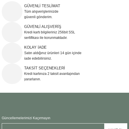
iletebilirsiniz.
GÜVENLİ TESLİMAT
Görüş ve önerileriniz için teşekkür ederiz.
Tüm alışverişlerinizde
güvenli gönderim.
Ürün resmi kalitesiz, bozuk veya görüntülenemiyor.
GÜVENLİ ALIŞVERİŞ
Kredi kartı bilgileriniz 256bit SSL
Ürün açıklamasında eksik bilgiler bulunuyor.
sertifikası ile korunmaktadır.
Ürün bilgilerinde hatalar bulunuyor.
KOLAY İADE
Ürün fiyatı diğer sitelerden daha pahalı.
Satın aldığınız ürünleri 14 gün içinde
Bu ürüne benzer farklı alternatifler olmalı.
iade edebilirsiniz.
TAKSİT SEÇENEKLERİ
Kredi kartınıza 2 taksit avantajından
yararlanın.
Gönder
Güncellemelerimizi Kaçırmayın