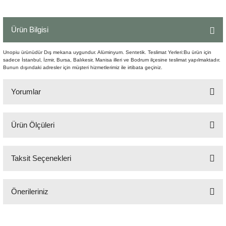
Şömine Aksesuarları
Ürün Bilgisi
Sütun&Kaide
Unopiu ürünüdür Dış mekana uygundur. Alüminyum. Sentetik. Teslimat Yerleri:Bu ürün için
Vazo
sadece İstanbul, İzmir, Bursa, Balıkesir, Manisa illeri ve Bodrum ilçesine teslimat yapılmaktadır.
Bunun dışındaki adresler için müşteri hizmetlerimiz ile irtibata geçiniz.
Yorumlar
Ürün Ölçüleri
Bu ürüne ilk yorumu siz yapın!
75x200 cm H:30 cm
Taksit Seçenekleri
Yorum Yaz
Önerileriniz
Bu ürünün fiyat bilgisi, resim, ürün açıklamalarında ve diğer konularda
yetersiz gördüğünüz noktaları öneri formunu kullanarak tarafımıza