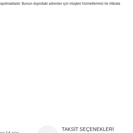
yapılmaktadır. Bunun dışındaki adresler için müşteri hizmetlerimiz ile irtibata
i formunu kullanarak tarafımıza iletebilirsiniz.
!
TAKSİT SEÇENEKLERİ