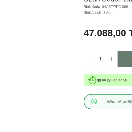
Stok Kodu: 04AST/PPC.086
Stok Adedi : 3 Adet
47.088,00 
gg.aa.yy - gg.aa.yy
WhatsApp Bilg