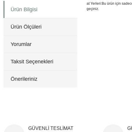
at Yerleri:Bu ürün için sadec
Ürün Bilgisi
geçiniz.
30x95 cm
Bu ürünün fiyat bilgisi, re
Görüş ve önerileriniz için 
Ürün Ölçüleri
Ürün resmi kalitesiz, b
Ürün açıklamasında eksi
Yorumlar
Ürün bilgilerinde hatala
Ürün fiyatı diğer sitele
Taksit Seçenekleri
Bu ürüne benzer farklı al
Önerileriniz
GÜVENLİ TESLİMAT
G