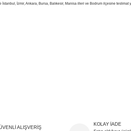
e İstanbul, İzmir, Ankara, Bursa, Balıkesir, Manisa illeri ve Bodrum ilçesine teslimat 
sim, ürün açıklamalarında ve diğer konularda yetersiz gördüğünüz noktaları öner
teşekkür ederiz.
Bu ürüne ilk yorumu siz yapın
ozuk veya görüntülenemiyor.
Yorum Yaz
k bilgiler bulunuyor.
r bulunuyor.
rden daha pahalı.
ternatifler olmalı.
Gönder
KOLAY İADE
ÜVENLİ ALIŞVERİŞ