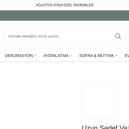
AĞUSTOS AYINA ÖZEL İNDİRİMLER
DEKORASYON
AYDINLATMA
SOFRA & MUTFAK
EV
Uzun Sedef Va