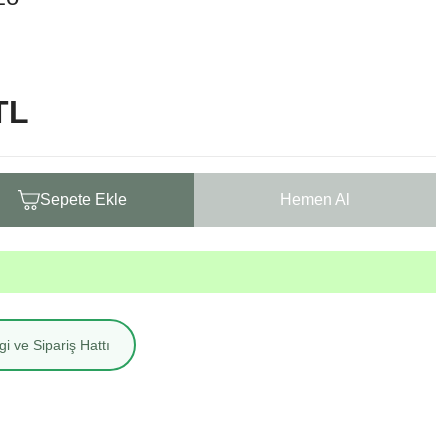
TL
Sepete Ekle
Hemen Al
i ve Sipariş Hattı