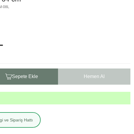
M-08L
L
Sepete Ekle
Hemen Al
i ve Sipariş Hattı