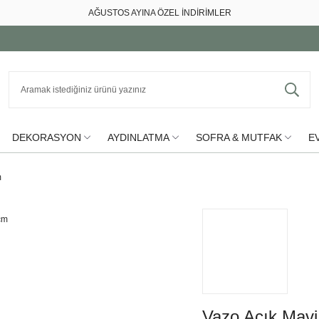
AĞUSTOS AYINA ÖZEL İNDİRİMLER
DEKORASYON
AYDINLATMA
SOFRA & MUTFAK
EV
m
Vazo Açık Mavi