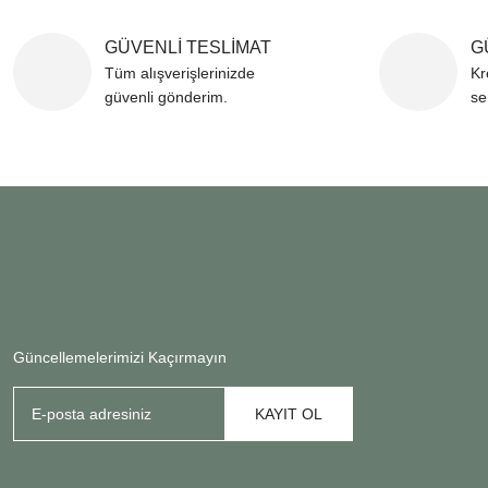
GÜVENLİ TESLİMAT
G
Tüm alışverişlerinizde
Kr
güvenli gönderim.
se
Güncellemelerimizi Kaçırmayın
KAYIT OL