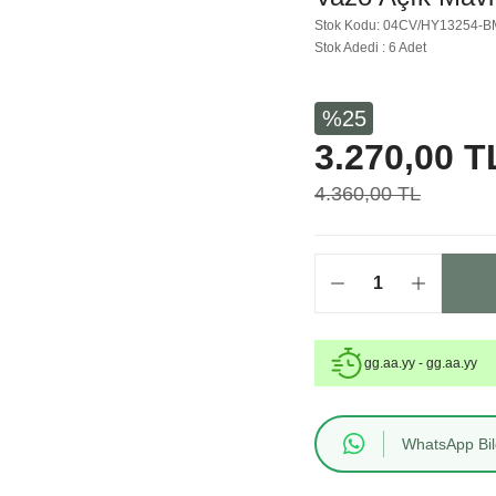
Stok Kodu: 04CV/HY13254-B
Stok Adedi : 6 Adet
%25
3.270,00 T
4.360,00 TL
gg.aa.yy - gg.aa.yy
WhatsApp Bilg