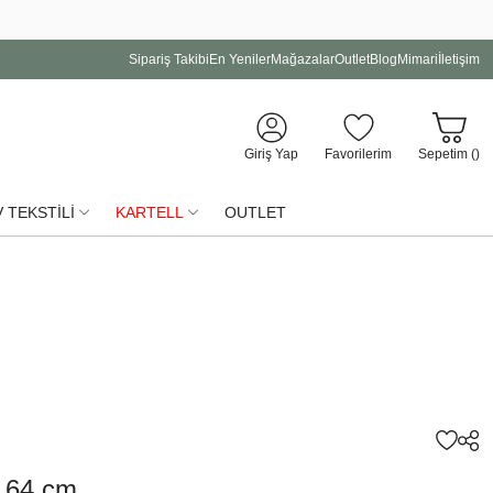
Sipariş Takibi
En Yeniler
Mağazalar
Outlet
Blog
Mimari
İletişim
Giriş Yap
Favorilerim
Sepetim (
)
 TEKSTİLİ
KARTELL
OUTLET
 64 cm