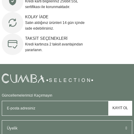
Kredi kartı bilgileriniz 256bit SSL
Ürün açıklamasında eksik bilgiler bulunuyor.
sertifikası ile korunmaktadır.
Ürün bilgilerinde hatalar bulunuyor.
KOLAY İADE
Ürün fiyatı diğer sitelerden daha pahalı.
Satın aldığınız ürünleri 14 gün içinde
Bu ürüne benzer farklı alternatifler olmalı.
iade edebilirsiniz.
TAKSİT SEÇENEKLERİ
Kredi kartınıza 2 taksit avantajından
yararlanın.
Gönder
Güncellemelerimizi Kaçırmayın
KAYIT OL
Üyelik