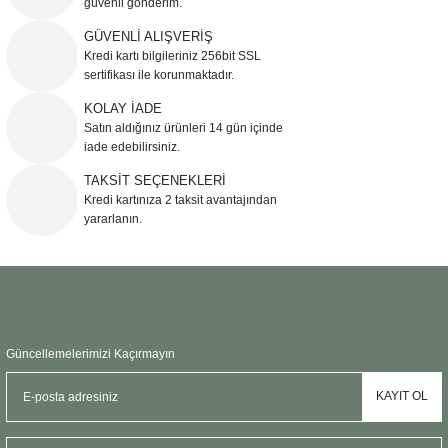
güvenli gönderim.
Ürün resmi kalitesiz, bozuk veya görüntülenemiyor.
GÜVENLİ ALIŞVERİŞ
Kredi kartı bilgileriniz 256bit SSL
Ürün açıklamasında eksik bilgiler bulunuyor.
sertifikası ile korunmaktadır.
Ürün bilgilerinde hatalar bulunuyor.
KOLAY İADE
Ürün fiyatı diğer sitelerden daha pahalı.
Satın aldığınız ürünleri 14 gün içinde
Bu ürüne benzer farklı alternatifler olmalı.
iade edebilirsiniz.
TAKSİT SEÇENEKLERİ
Kredi kartınıza 2 taksit avantajından
yararlanın.
Gönder
Güncellemelerimizi Kaçırmayın
KAYIT OL