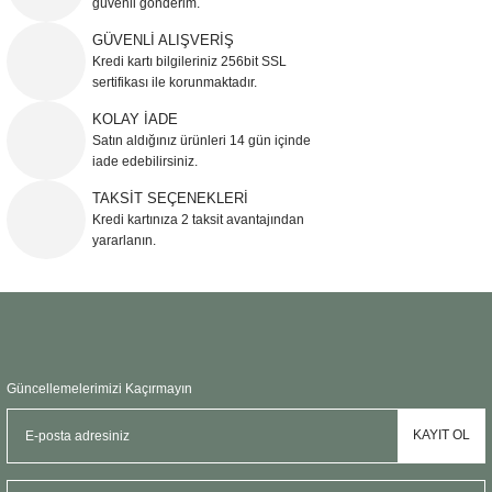
güvenli gönderim.
Ürün resmi kalitesiz, bozuk veya görüntülenemiyor.
GÜVENLİ ALIŞVERİŞ
Kredi kartı bilgileriniz 256bit SSL
Ürün açıklamasında eksik bilgiler bulunuyor.
sertifikası ile korunmaktadır.
Ürün bilgilerinde hatalar bulunuyor.
KOLAY İADE
Ürün fiyatı diğer sitelerden daha pahalı.
Satın aldığınız ürünleri 14 gün içinde
Bu ürüne benzer farklı alternatifler olmalı.
iade edebilirsiniz.
TAKSİT SEÇENEKLERİ
Kredi kartınıza 2 taksit avantajından
yararlanın.
Gönder
Güncellemelerimizi Kaçırmayın
KAYIT OL