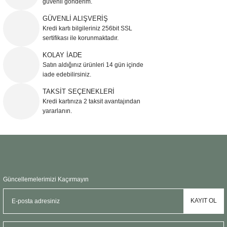
güvenli gönderim.
Ürün resmi kalitesiz, bozuk veya görüntülenemiyor.
GÜVENLİ ALIŞVERİŞ
Kredi kartı bilgileriniz 256bit SSL
Ürün açıklamasında eksik bilgiler bulunuyor.
sertifikası ile korunmaktadır.
Ürün bilgilerinde hatalar bulunuyor.
KOLAY İADE
Ürün fiyatı diğer sitelerden daha pahalı.
Satın aldığınız ürünleri 14 gün içinde
Bu ürüne benzer farklı alternatifler olmalı.
iade edebilirsiniz.
TAKSİT SEÇENEKLERİ
Kredi kartınıza 2 taksit avantajından
yararlanın.
Gönder
Güncellemelerimizi Kaçırmayın
KAYIT OL