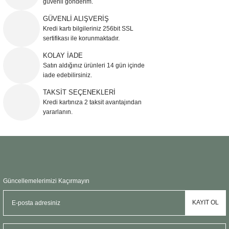
güvenli gönderim.
Ürün resmi kalitesiz, bozuk veya görüntülenemiyor.
GÜVENLİ ALIŞVERİŞ
Kredi kartı bilgileriniz 256bit SSL
Ürün açıklamasında eksik bilgiler bulunuyor.
sertifikası ile korunmaktadır.
Ürün bilgilerinde hatalar bulunuyor.
KOLAY İADE
Ürün fiyatı diğer sitelerden daha pahalı.
Satın aldığınız ürünleri 14 gün içinde
Bu ürüne benzer farklı alternatifler olmalı.
iade edebilirsiniz.
TAKSİT SEÇENEKLERİ
Kredi kartınıza 2 taksit avantajından
yararlanın.
Gönder
Güncellemelerimizi Kaçırmayın
KAYIT OL