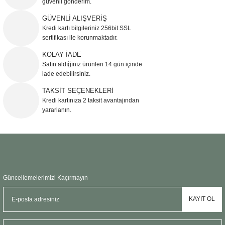
güvenli gönderim.
Ürün resmi kalitesiz, bozuk veya görüntülenemiyor.
GÜVENLİ ALIŞVERİŞ
Kredi kartı bilgileriniz 256bit SSL
Ürün açıklamasında eksik bilgiler bulunuyor.
sertifikası ile korunmaktadır.
Ürün bilgilerinde hatalar bulunuyor.
KOLAY İADE
Ürün fiyatı diğer sitelerden daha pahalı.
Satın aldığınız ürünleri 14 gün içinde
Bu ürüne benzer farklı alternatifler olmalı.
iade edebilirsiniz.
TAKSİT SEÇENEKLERİ
Kredi kartınıza 2 taksit avantajından
yararlanın.
Gönder
Güncellemelerimizi Kaçırmayın
KAYIT OL