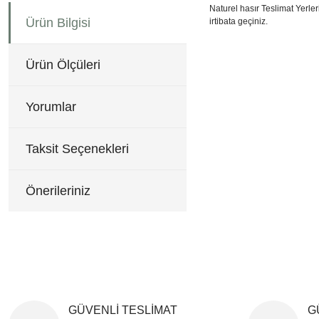
Naturel hasır Teslimat Yerler
Ürün Bilgisi
irtibata geçiniz.
62x70 cm
Bu ürünün fiyat bilgisi, re
Görüş ve önerileriniz için 
Ürün Ölçüleri
Ürün resmi kalitesiz, b
Ürün açıklamasında eksi
Yorumlar
Ürün bilgilerinde hatala
Ürün fiyatı diğer sitele
Taksit Seçenekleri
Bu ürüne benzer farklı al
Önerileriniz
GÜVENLİ TESLİMAT
G