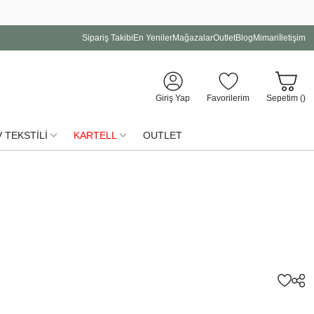
Sipariş Takibi
En Yeniler
Mağazalar
Outlet
Blog
Mimari
İletişim
Giriş Yap
Favorilerim
Sepetim (
)
 TEKSTİLİ
KARTELL
OUTLET