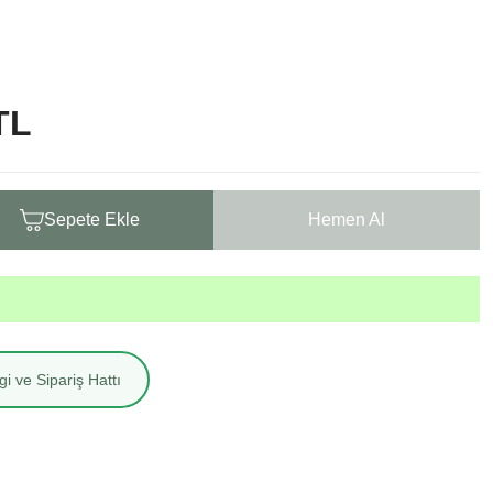
TL
Sepete Ekle
Hemen Al
i ve Sipariş Hattı