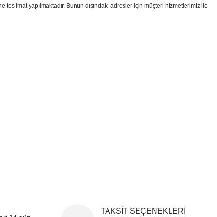
ine teslimat yapılmaktadır. Bunun dışındaki adresler için müşteri hizmetlerimiz ile
i formunu kullanarak tarafımıza iletebilirsiniz.
!
TAKSİT SEÇENEKLERİ