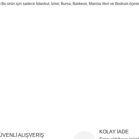
i:Bu ürün için sadece İstanbul, İzmir, Bursa, Balıkesir, Manisa illeri ve Bodrum ilçes
sim, ürün açıklamalarında ve diğer konularda yetersiz gördüğünüz noktaları öner
teşekkür ederiz.
Bu ürüne ilk yorumu siz yapın
ozuk veya görüntülenemiyor.
Yorum Yaz
k bilgiler bulunuyor.
r bulunuyor.
rden daha pahalı.
ternatifler olmalı.
Gönder
KOLAY İADE
ÜVENLİ ALIŞVERİŞ