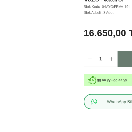
Stok Kodu: 04AYO/FRVA-19 L
Stok Adedi : 3 Adet
16.650,00 
gg.aa.yy - gg.aa.yy
WhatsApp Bilg