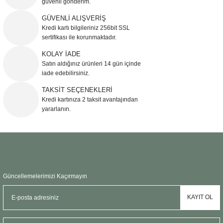
güvenli gönderim.
Ürün resmi kalitesiz, bozuk veya görüntülenemiyor.
GÜVENLİ ALIŞVERİŞ
Kredi kartı bilgileriniz 256bit SSL
Ürün açıklamasında eksik bilgiler bulunuyor.
sertifikası ile korunmaktadır.
Ürün bilgilerinde hatalar bulunuyor.
KOLAY İADE
Ürün fiyatı diğer sitelerden daha pahalı.
Satın aldığınız ürünleri 14 gün içinde
Bu ürüne benzer farklı alternatifler olmalı.
iade edebilirsiniz.
TAKSİT SEÇENEKLERİ
Kredi kartınıza 2 taksit avantajından
yararlanın.
Gönder
Güncellemelerimizi Kaçırmayın
KAYIT OL