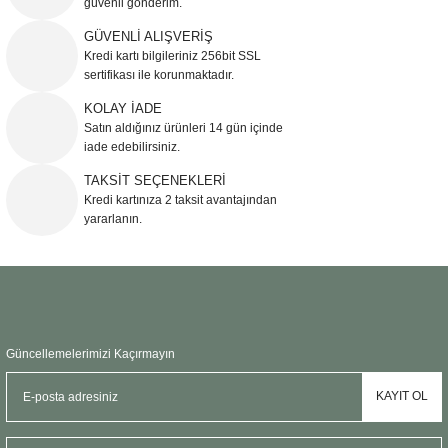
güvenli gönderim.
Ürün resmi kalitesiz, bozuk veya görüntülenemiyor.
GÜVENLİ ALIŞVERİŞ
Kredi kartı bilgileriniz 256bit SSL
Ürün açıklamasında eksik bilgiler bulunuyor.
sertifikası ile korunmaktadır.
Ürün bilgilerinde hatalar bulunuyor.
KOLAY İADE
Ürün fiyatı diğer sitelerden daha pahalı.
Satın aldığınız ürünleri 14 gün içinde
Bu ürüne benzer farklı alternatifler olmalı.
iade edebilirsiniz.
TAKSİT SEÇENEKLERİ
Kredi kartınıza 2 taksit avantajından
yararlanın.
Gönder
Güncellemelerimizi Kaçırmayın
KAYIT OL