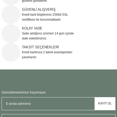
güvenli gönderim.
Ürün resmi kalitesiz, bozuk veya görüntülenemiyor.
GÜVENLİ ALIŞVERİŞ
Kredi kartı bilgileriniz 256bit SSL
Ürün açıklamasında eksik bilgiler bulunuyor.
sertifikası ile korunmaktadır.
Ürün bilgilerinde hatalar bulunuyor.
KOLAY İADE
Ürün fiyatı diğer sitelerden daha pahalı.
Satın aldığınız ürünleri 14 gün içinde
Bu ürüne benzer farklı alternatifler olmalı.
iade edebilirsiniz.
TAKSİT SEÇENEKLERİ
Kredi kartınıza 2 taksit avantajından
yararlanın.
Gönder
Güncellemelerimizi Kaçırmayın
KAYIT OL