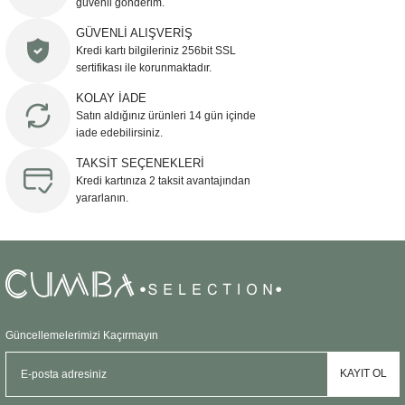
güvenli gönderim.
Ürün resmi kalitesiz, bozuk veya görüntülenemiyor.
GÜVENLİ ALIŞVERİŞ
Kredi kartı bilgileriniz 256bit SSL
Ürün açıklamasında eksik bilgiler bulunuyor.
sertifikası ile korunmaktadır.
Ürün bilgilerinde hatalar bulunuyor.
KOLAY İADE
Ürün fiyatı diğer sitelerden daha pahalı.
Satın aldığınız ürünleri 14 gün içinde
Bu ürüne benzer farklı alternatifler olmalı.
iade edebilirsiniz.
TAKSİT SEÇENEKLERİ
Kredi kartınıza 2 taksit avantajından
yararlanın.
Gönder
Güncellemelerimizi Kaçırmayın
KAYIT OL