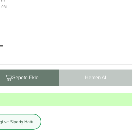
I-08L
L
Sepete Ekle
Hemen Al
i ve Sipariş Hattı