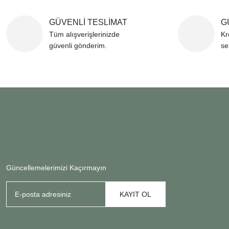
GÜVENLİ TESLİMAT
G
Tüm alışverişlerinizde
Kr
güvenli gönderim.
se
Güncellemelerimizi Kaçırmayın
KAYIT OL