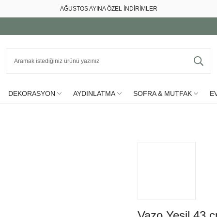
AĞUSTOS AYINA ÖZEL İNDİRİMLER
DEKORASYON
AYDINLATMA
SOFRA & MUTFAK
EV
Vazo Yeşil 43 