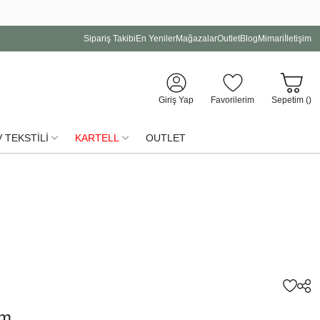
Sipariş Takibi
En Yeniler
Mağazalar
Outlet
Blog
Mimari
İletişim
Giriş Yap
Favorilerim
Sepetim (
)
 TEKSTİLİ
KARTELL
OUTLET
cm