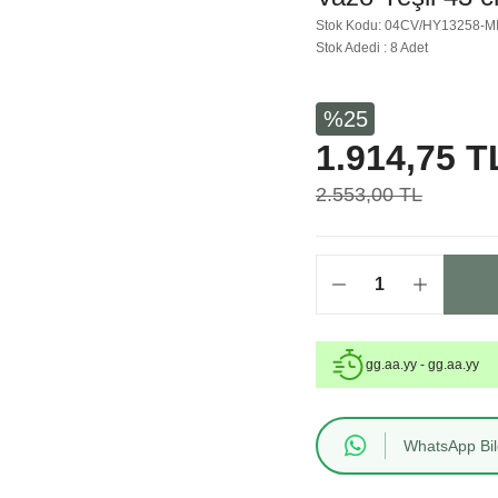
Stok Kodu: 04CV/HY13258-M
Stok Adedi : 8 Adet
%25
1.914,75 T
2.553,00 TL
gg.aa.yy - gg.aa.yy
WhatsApp Bilg