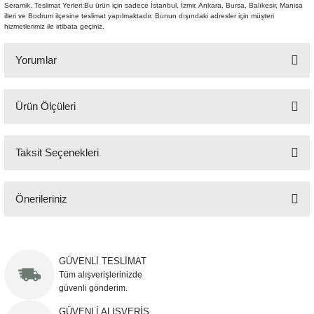
Seramik. Teslimat Yerleri:Bu ürün için sadece İstanbul, İzmir, Ankara, Bursa, Balıkesir, Manisa
Şömine Aksesuarları
illeri ve Bodrum ilçesine teslimat yapılmaktadır. Bunun dışındaki adresler için müşteri
hizmetlerimiz ile irtibata geçiniz.
Sütun&Kaide
Yorumlar
Vazo
Ürün Ölçüleri
Bu ürüne ilk yorumu siz yapın!
23x23x28 cm
Taksit Seçenekleri
Yorum Yaz
Önerileriniz
Bu ürünün fiyat bilgisi, resim, ürün açıklamalarında ve diğer konularda
yetersiz gördüğünüz noktaları öneri formunu kullanarak tarafımıza
iletebilirsiniz.
GÜVENLİ TESLİMAT
Görüş ve önerileriniz için teşekkür ederiz.
Tüm alışverişlerinizde
güvenli gönderim.
Ürün resmi kalitesiz, bozuk veya görüntülenemiyor.
GÜVENLİ ALIŞVERİŞ