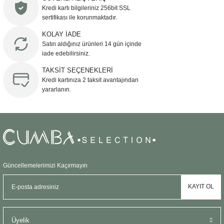
Kredi kartı bilgileriniz 256bit SSL
Ürün açıklamasında eksik bilgiler bulunuyor.
sertifikası ile korunmaktadır.
Ürün bilgilerinde hatalar bulunuyor.
KOLAY İADE
Ürün fiyatı diğer sitelerden daha pahalı.
Satın aldığınız ürünleri 14 gün içinde
Bu ürüne benzer farklı alternatifler olmalı.
iade edebilirsiniz.
TAKSİT SEÇENEKLERİ
Kredi kartınıza 2 taksit avantajından
yararlanın.
Gönder
Güncellemelerimizi Kaçırmayın
KAYIT OL
Üyelik