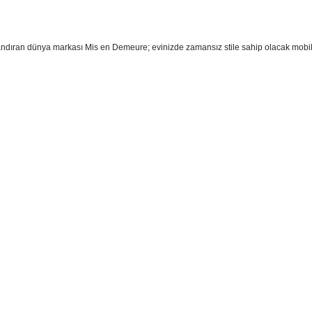
andıran dünya markası Mis en Demeure; evinizde zamansız stile sahip olacak mobil
sim, ürün açıklamalarında ve diğer konularda yetersiz gördüğünüz noktaları öner
teşekkür ederiz.
Bu ürüne ilk yorumu siz yapın
ozuk veya görüntülenemiyor.
Yorum Yaz
k bilgiler bulunuyor.
r bulunuyor.
rden daha pahalı.
ternatifler olmalı.
Gönder