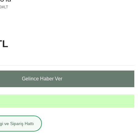
00#LT
TL
Gelince Haber Ver
i ve Sipariş Hattı