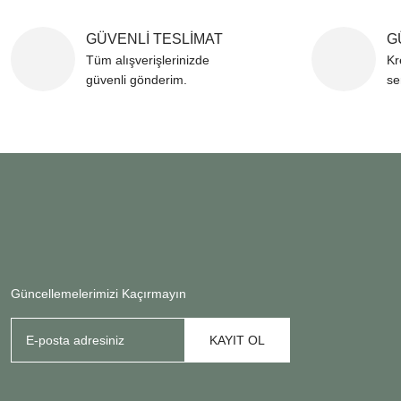
GÜVENLİ TESLİMAT
G
Tüm alışverişlerinizde
Kr
güvenli gönderim.
se
Güncellemelerimizi Kaçırmayın
KAYIT OL