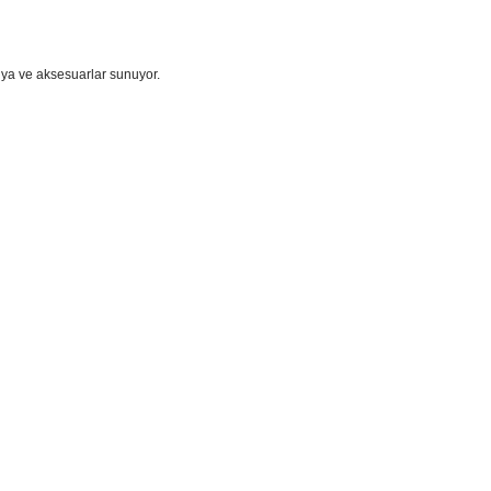
ya ve aksesuarlar sunuyor.
i formunu kullanarak tarafımıza iletebilirsiniz.
!