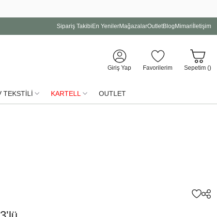
Sipariş Takibi
En Yeniler
Mağazalar
Outlet
Blog
Mimari
İletişim
Giriş Yap
Favorilerim
Sepetim (
)
 TEKSTİLİ
KARTELL
OUTLET
3'lü