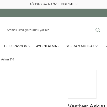
AĞUSTOS AYINA ÖZEL İNDİRİMLER
DEKORASYON
AYDINLATMA
SOFRA & MUTFAK
EV
 Askısı 3'lü
Vestiyer Askısı 