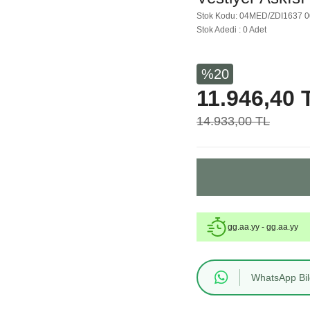
Stok Kodu: 04MED/ZDI1637 
Stok Adedi : 0 Adet
%20
11.946,40 
14.933,00 TL
gg.aa.yy - gg.aa.yy
WhatsApp Bilg