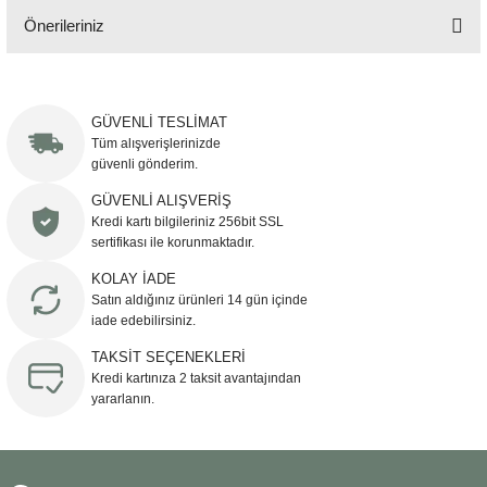
Önerileriniz
Bu ürünün fiyat bilgisi, resim, ürün açıklamalarında ve diğer konularda
yetersiz gördüğünüz noktaları öneri formunu kullanarak tarafımıza
iletebilirsiniz.
GÜVENLİ TESLİMAT
Görüş ve önerileriniz için teşekkür ederiz.
Tüm alışverişlerinizde
güvenli gönderim.
Ürün resmi kalitesiz, bozuk veya görüntülenemiyor.
GÜVENLİ ALIŞVERİŞ
Kredi kartı bilgileriniz 256bit SSL
Ürün açıklamasında eksik bilgiler bulunuyor.
sertifikası ile korunmaktadır.
Ürün bilgilerinde hatalar bulunuyor.
KOLAY İADE
Ürün fiyatı diğer sitelerden daha pahalı.
Satın aldığınız ürünleri 14 gün içinde
Bu ürüne benzer farklı alternatifler olmalı.
iade edebilirsiniz.
TAKSİT SEÇENEKLERİ
Kredi kartınıza 2 taksit avantajından
yararlanın.
Gönder