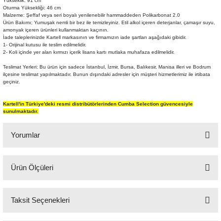
Yükseklik: 91 cm
Oturma Yüksekliği: 46 cm
Şömine Aksesuarları
Malzeme: Şeffaf veya seri boyalı yenilenebilir hammaddeden Polikarbonat 2.0
Ürün Bakımı; Yumuşak nemli bir bez ile temizleyiniz. Etil alkol içeren deterjanlar, çamaşır suyu,
amonyak içeren ürünleri kullanmaktan kaçının.
Sütun&Kaide
İade taleplerinizde Kartell markasının ve firmamızın iade şartları aşağıdaki gibidir.
1- Orijinal kutusu ile teslim edilmelidir.
2- Koli içinde yer alan kırmızı içerik lisans kartı mutlaka muhafaza edilmelidir.
Vazo
Teslimat Yerleri: Bu ürün için sadece İstanbul, İzmir, Bursa, Balıkesir, Manisa illeri ve Bodrum
ilçesine teslimat yapılmaktadır. Bunun dışındaki adresler için müşteri hizmetlerimiz ile irtibata
geçiniz.
Kartell'in Türkiye'deki resmi distribütörlerinden Cumba Selection güvencesiyle
sunulmaktadır.
Yorumlar
Ürün Ölçüleri
Bu ürüne ilk yorumu siz yapın!
39x50 cm H:91 cm
Taksit Seçenekleri
Yorum Yaz