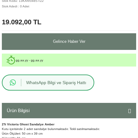
Stok Kodu: 13KAR/04857/Z2
Stok Adedi : 0 Adet
Sehpa
Fener
Sebil
19.092,00 TL
Tabure
Gazetelik
TV Sehpası
Küllük
Gelince Haber Ver
Masa Saati
gg.aa.yy - gg.aa.yy
Mum
WhatsApp Bilgi ve Sipariş Hattı
Mumluk
Saksı&Çiçeklik
Ürün Bilgisi
Şamdan
2'li Victoria Ghost Sandalye Amber
Sepet
Kutu içerisinde 2 adet sandalye bulunmaktadır. Tekli satılmamaktadır.
Ürün Ölçüleri: 50 cm x 39 cm