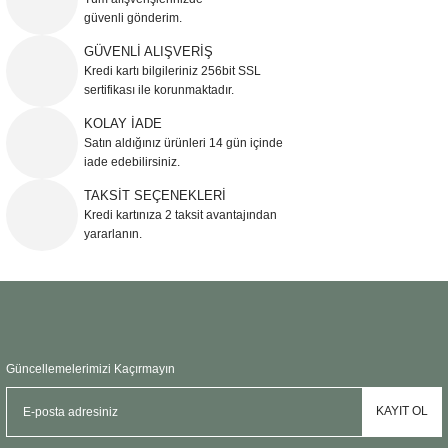
güvenli gönderim.
Ürün resmi kalitesiz, bozuk veya görüntülenemiyor.
GÜVENLİ ALIŞVERİŞ
Kredi kartı bilgileriniz 256bit SSL
Ürün açıklamasında eksik bilgiler bulunuyor.
sertifikası ile korunmaktadır.
Ürün bilgilerinde hatalar bulunuyor.
KOLAY İADE
Ürün fiyatı diğer sitelerden daha pahalı.
Satın aldığınız ürünleri 14 gün içinde
Bu ürüne benzer farklı alternatifler olmalı.
iade edebilirsiniz.
TAKSİT SEÇENEKLERİ
Kredi kartınıza 2 taksit avantajından
yararlanın.
Gönder
Güncellemelerimizi Kaçırmayın
KAYIT OL