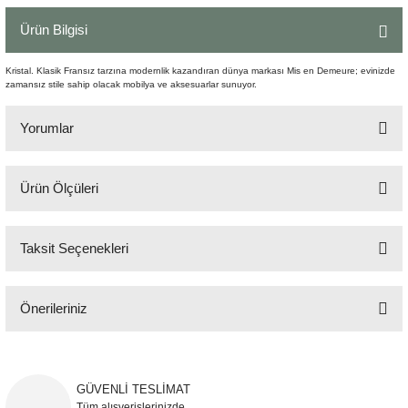
Şömine Aksesuarları
Ürün Bilgisi
Sütun&Kaide
Kristal. Klasik Fransız tarzına modernlik kazandıran dünya markası Mis en Demeure; evinizde
zamansız stile sahip olacak mobilya ve aksesuarlar sunuyor.
Vazo
Yorumlar
Ürün Ölçüleri
Bu ürüne ilk yorumu siz yapın!
Q:30 cm H:12 cm
Taksit Seçenekleri
Yorum Yaz
Önerileriniz
Bu ürünün fiyat bilgisi, resim, ürün açıklamalarında ve diğer konularda
yetersiz gördüğünüz noktaları öneri formunu kullanarak tarafımıza
iletebilirsiniz.
GÜVENLİ TESLİMAT
Görüş ve önerileriniz için teşekkür ederiz.
Tüm alışverişlerinizde