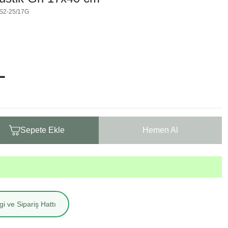
-S2-25/17G
L
Sepete Ekle
Hemen Al
i ve Sipariş Hattı