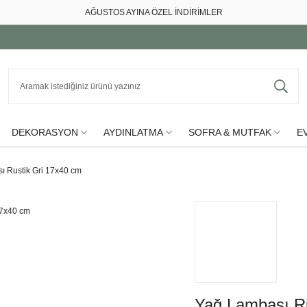
AĞUSTOS AYINA ÖZEL İNDİRİMLER
DEKORASYON
AYDINLATMA
SOFRA & MUTFAK
EV
ı Rustik Gri 17x40 cm
Yağ Lambası Ru