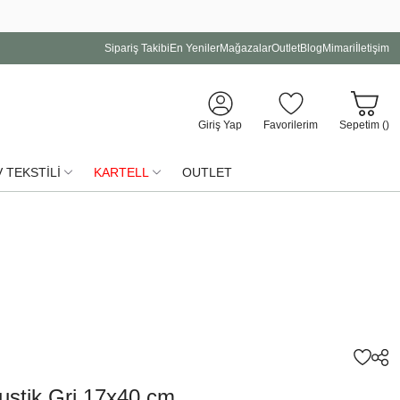
Sipariş Takibi
En Yeniler
Mağazalar
Outlet
Blog
Mimari
İletişim
Giriş Yap
Favorilerim
Sepetim (
)
 TEKSTİLİ
KARTELL
OUTLET
stik Gri 17x40 cm