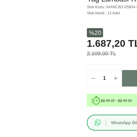
Stok Kodu: 04ANC/83-05804
Stok Adedi : 12 Adet
%20
1.687,20 T
2.109,00 TL
gg.aa.yy - gg.aa.yy
WhatsApp Bilg