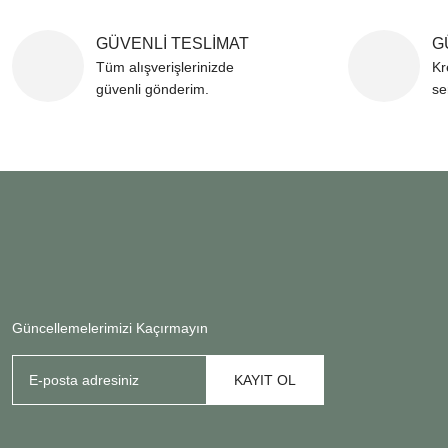
GÜVENLİ TESLİMAT
G
Tüm alışverişlerinizde
Kr
güvenli gönderim.
se
Güncellemelerimizi Kaçırmayın
KAYIT OL