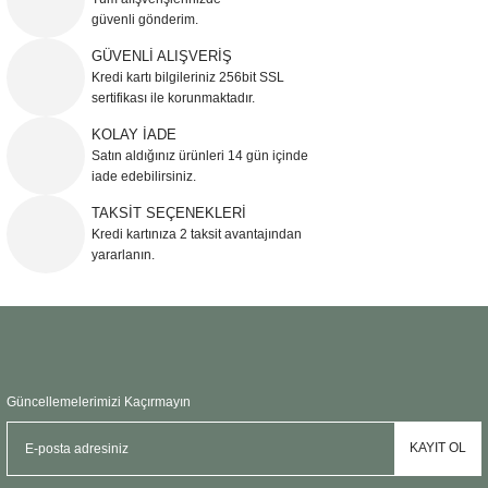
güvenli gönderim.
Ürün resmi kalitesiz, bozuk veya görüntülenemiyor.
GÜVENLİ ALIŞVERİŞ
Kredi kartı bilgileriniz 256bit SSL
Ürün açıklamasında eksik bilgiler bulunuyor.
sertifikası ile korunmaktadır.
Ürün bilgilerinde hatalar bulunuyor.
KOLAY İADE
Ürün fiyatı diğer sitelerden daha pahalı.
Satın aldığınız ürünleri 14 gün içinde
Bu ürüne benzer farklı alternatifler olmalı.
iade edebilirsiniz.
TAKSİT SEÇENEKLERİ
Kredi kartınıza 2 taksit avantajından
yararlanın.
Gönder
Güncellemelerimizi Kaçırmayın
KAYIT OL