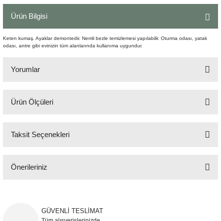
Şömine Aksesuarları
Ürün Bilgisi
Sütun&Kaide
Keten kumaş. Ayaklar demontedir. Nemli bezle temizlemesi yapılabilir. Oturma odası, yatak
odası, antre gibi evinizin tüm alanlarında kullanıma uygundur.
Vazo
Yorumlar
Ürün Ölçüleri
Bu ürüne ilk yorumu siz yapın!
66x79x84 cm
Taksit Seçenekleri
Yorum Yaz
Önerileriniz
Bu ürünün fiyat bilgisi, resim, ürün açıklamalarında ve diğer konularda
yetersiz gördüğünüz noktaları öneri formunu kullanarak tarafımıza
iletebilirsiniz.
GÜVENLİ TESLİMAT
Görüş ve önerileriniz için teşekkür ederiz.
Tüm alışverişlerinizde