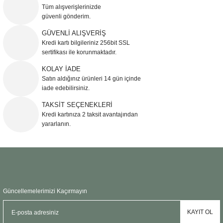
Görüş ve önerileriniz için teşekkür ederiz.
Tüm alışverişlerinizde
güvenli gönderim.
Ürün resmi kalitesiz, bozuk veya görüntülenemiyor.
GÜVENLİ ALIŞVERİŞ
Kredi kartı bilgileriniz 256bit SSL
Ürün açıklamasında eksik bilgiler bulunuyor.
sertifikası ile korunmaktadır.
Ürün bilgilerinde hatalar bulunuyor.
KOLAY İADE
Ürün fiyatı diğer sitelerden daha pahalı.
Satın aldığınız ürünleri 14 gün içinde
Bu ürüne benzer farklı alternatifler olmalı.
iade edebilirsiniz.
TAKSİT SEÇENEKLERİ
Kredi kartınıza 2 taksit avantajından
yararlanın.
Gönder
Güncellemelerimizi Kaçırmayın
KAYIT OL