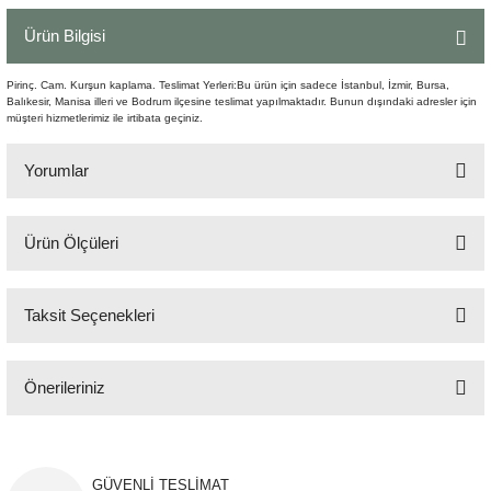
Şömine Aksesuarları
Ürün Bilgisi
Sütun&Kaide
Pirinç. Cam. Kurşun kaplama. Teslimat Yerleri:Bu ürün için sadece İstanbul, İzmir, Bursa,
Balıkesir, Manisa illeri ve Bodrum ilçesine teslimat yapılmaktadır. Bunun dışındaki adresler için
müşteri hizmetlerimiz ile irtibata geçiniz.
Vazo
Yorumlar
Ürün Ölçüleri
Bu ürüne ilk yorumu siz yapın!
Q:63 cm H:65cm
Taksit Seçenekleri
Yorum Yaz
Önerileriniz
Bu ürünün fiyat bilgisi, resim, ürün açıklamalarında ve diğer konularda
yetersiz gördüğünüz noktaları öneri formunu kullanarak tarafımıza
iletebilirsiniz.
GÜVENLİ TESLİMAT