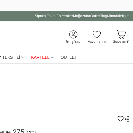
Sipariş Takibi
En Yeniler
Mağazalar
Outlet
Blog
Mimari
İletişim
Giriş Yap
Favorilerim
Sepetim (
)
 TEKSTİLİ
KARTELL
OUTLET
epe 275 cm