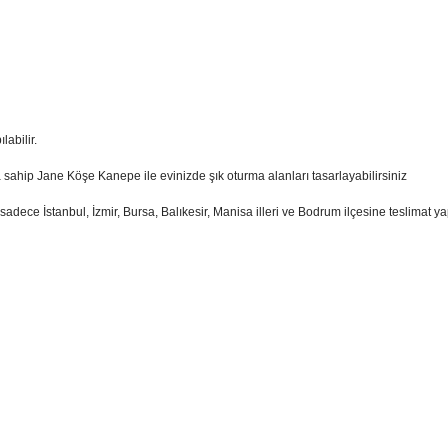
abilir.
sahip Jane Köşe Kanepe ile evinizde şık oturma alanları tasarlayabilirsiniz
 sadece İstanbul, İzmir, Bursa, Balıkesir, Manisa illeri ve Bodrum ilçesine teslimat ya
 Uzunluk:168 cm, Oturma H:40 cm
sim, ürün açıklamalarında ve diğer konularda yetersiz gördüğünüz noktaları öner
teşekkür ederiz.
Bu ürüne ilk yorumu siz yapın
ozuk veya görüntülenemiyor.
Yorum Yaz
k bilgiler bulunuyor.
r bulunuyor.
rden daha pahalı.
ternatifler olmalı.