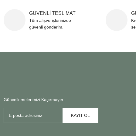
GÜVENLİ TESLİMAT
G
Tüm alışverişlerinizde
Kr
güvenli gönderim.
se
Güncellemelerimizi Kaçırmayın
KAYIT OL