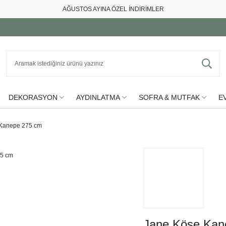
AĞUSTOS AYINA ÖZEL İNDİRİMLER
DEKORASYON
AYDINLATMA
SOFRA & MUTFAK
EV
Kanepe 275 cm
Jane Köşe Kan