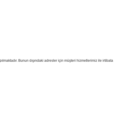
pılmaktadır. Bunun dışındaki adresler için müşteri hizmetlerimiz ile irtibata
i formunu kullanarak tarafımıza iletebilirsiniz.
!