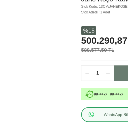
Stok Kodu: 13CM/JANEKOS
Stok Adedi : 1 Adet
%15
500.290,87
588.577,50 TL
gg.aa.yy - gg.aa.yy
WhatsApp Bilg