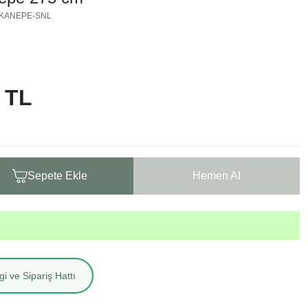
EKANEPE-SNL
 TL
Sepete Ekle
Hemen Al
i ve Sipariş Hattı