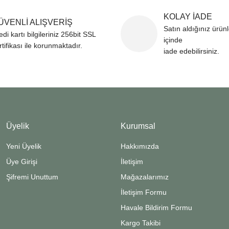
KOLAY İADE
ÜVENLİ ALIŞVERİŞ
Satın aldığınız ürün
edi kartı bilgileriniz 256bit SSL
içinde
rtifikası ile korunmaktadır.
iade edebilirsiniz.
Gönder
Üyelik
Kurumsal
Yeni Üyelik
Hakkımızda
Üye Girişi
İletişim
Şifremi Unuttum
Mağazalarımız
İletişim Formu
Havale Bildirim Formu
Kargo Takibi