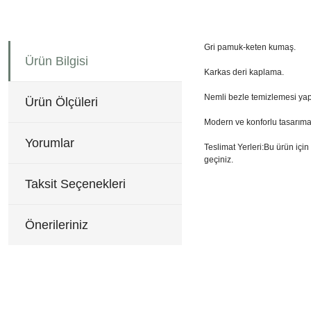
Gri pamuk-keten kumaş.
Ürün Bilgisi
Karkas deri kaplama.
Nemli bezle temizlemesi yapıl
Ürün Ölçüleri
Modern ve konforlu tasarıma 
Yorumlar
Teslimat Yerleri:Bu ürün için
geçiniz.
85x275 cm H:72 cm Daybed
Bu ürünün fiyat bilgisi, re
Taksit Seçenekleri
Görüş ve önerileriniz için 
Ürün resmi kalitesiz, b
Önerileriniz
Ürün açıklamasında eksi
Ürün bilgilerinde hatala
Ürün fiyatı diğer sitele
Bu ürüne benzer farklı al