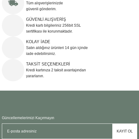
Tüm alışverişlerinizde
Sehpa
Fener
Sebil
güvenli gönderim.
GÜVENLİ ALIŞVERİŞ
Tabure
Gazetelik
Kredi kartı bilgileriniz 256bit SSL
sertifikası ile korunmaktadır.
TV Sehpası
Küllük
KOLAY İADE
Satın aldığınız ürünleri 14 gün içinde
Masa Saati
iade edebilirsiniz.
TAKSİT SEÇENEKLERİ
Mum
Kredi kartınıza 2 taksit avantajından
yararlanın.
Mumluk
Saksı&Çiçeklik
Şamdan
Güncellemelerimizi Kaçırmayın
Sepet
KAYIT OL