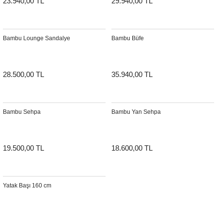
23.940,00 TL
29.940,00 TL
Şömine Aksesuarları
Sütun&Kaide
Bambu Lounge Sandalye
Bambu Büfe
Vazo
28.500,00 TL
35.940,00 TL
Bambu Sehpa
Bambu Yan Sehpa
19.500,00 TL
18.600,00 TL
Yatak Başı 160 cm