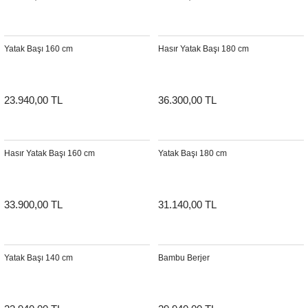
Sehpa
Fener
Sebil
Yatak Başı 160 cm
Hasır Yatak Başı 180 cm
Tabure
Gazetelik
TV Sehpası
Küllük
23.940,00 TL
36.300,00 TL
Masa Saati
Mum
Hasır Yatak Başı 160 cm
Yatak Başı 180 cm
Mumluk
33.900,00 TL
31.140,00 TL
Saksı&Çiçeklik
Şamdan
Yatak Başı 140 cm
Bambu Berjer
Sepet