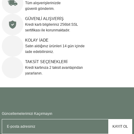
Tüm alışverişlerinizde
Sehpa
Fener
Sebil
güvenli gönderim.
GÜVENLİ ALIŞVERİŞ
Tabure
Gazetelik
Kredi kartı bilgileriniz 256bit SSL
sertifikası ile korunmaktadır.
TV Sehpası
Küllük
KOLAY İADE
Satın aldığınız ürünleri 14 gün içinde
Masa Saati
iade edebilirsiniz.
TAKSİT SEÇENEKLERİ
Mum
Kredi kartınıza 2 taksit avantajından
yararlanın.
Mumluk
Saksı&Çiçeklik
Şamdan
Güncellemelerimizi Kaçırmayın
Sepet
KAYIT OL