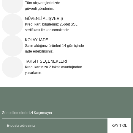
Tüm alışverişlerinizde
Sehpa
Fener
Sebil
güvenli gönderim.
GÜVENLİ ALIŞVERİŞ
Tabure
Gazetelik
Kredi kartı bilgileriniz 256bit SSL
sertifikası ile korunmaktadır.
TV Sehpası
Küllük
KOLAY İADE
Satın aldığınız ürünleri 14 gün içinde
Masa Saati
iade edebilirsiniz.
TAKSİT SEÇENEKLERİ
Mum
Kredi kartınıza 2 taksit avantajından
yararlanın.
Mumluk
Saksı&Çiçeklik
Şamdan
Güncellemelerimizi Kaçırmayın
Sepet
KAYIT OL