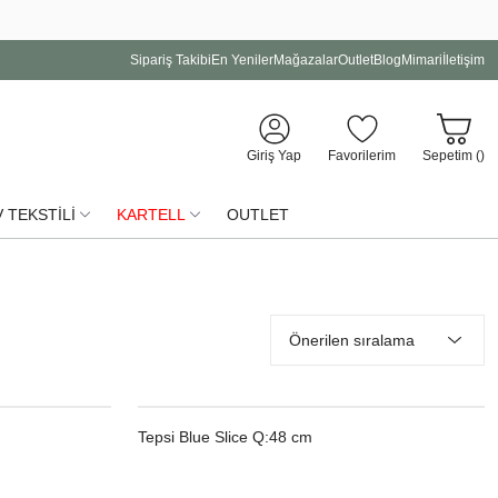
Sipariş Takibi
En Yeniler
Mağazalar
Outlet
Blog
Mimari
İletişim
Giriş Yap
Favorilerim
Sepetim (
)
 TEKSTİLİ
KARTELL
OUTLET
Tepsi Blue Slice Q:48 cm