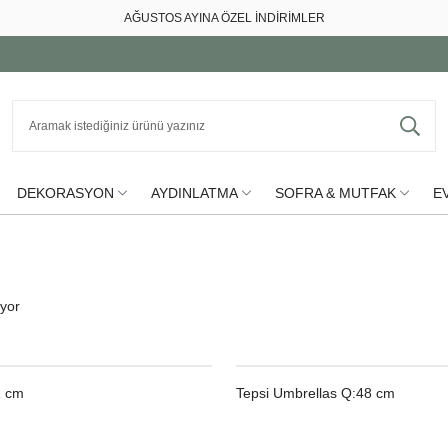
AĞUSTOS AYINA ÖZEL İNDİRİMLER
DEKORASYON
AYDINLATMA
SOFRA & MUTFAK
EV
iyor
1 cm
Tepsi Umbrellas Q:48 cm