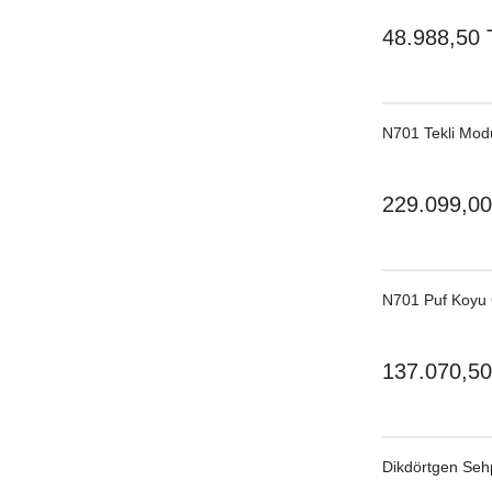
48.988,50 
N701 Tekli Modü
229.099,00
N701 Puf Koyu 
137.070,50
Dikdörtgen Se