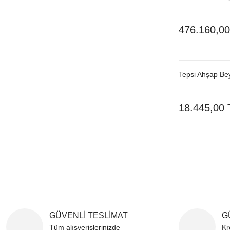
476.160,00
Tepsi Ahşap Be
18.445,00 
GÜVENLİ TESLİMAT
G
Tüm alışverişlerinizde
Kr