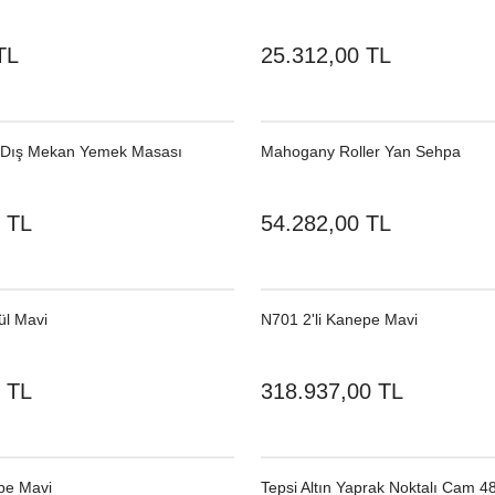
TL
25.312,00 TL
k Dış Mekan Yemek Masası
Mahogany Roller Yan Sehpa
 TL
54.282,00 TL
ül Mavi
N701 2'li Kanepe Mavi
 TL
318.937,00 TL
pe Mavi
Tepsi Altın Yaprak Noktalı Cam 