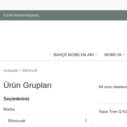
%100 Güvenli Alışveriş
BAHÇE MOBİLYALARI
MOBİLYA
Anasayfa
Ethnicraft
Ürün Grupları
64
ürün listelen
Seçimleriniz
Marka
Tepsi Tree Q:6
Ethnicraft