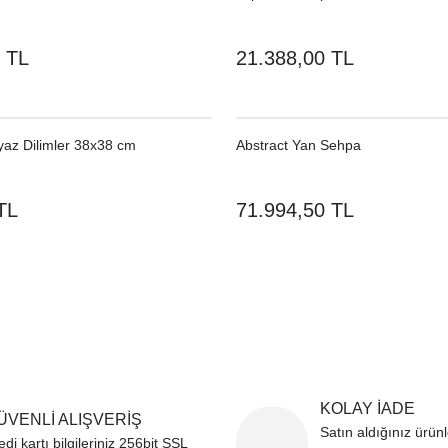
 TL
21.388,00 TL
yaz Dilimler 38x38 cm
Abstract Yan Sehpa
TL
71.994,50 TL
KOLAY İADE
ÜVENLİ ALIŞVERİŞ
Satın aldığınız ürün
edi kartı bilgileriniz 256bit SSL