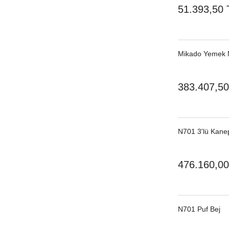
51.393,50 
Mikado Yemek 
383.407,50
N701 3'lü Kane
476.160,00
N701 Puf Bej