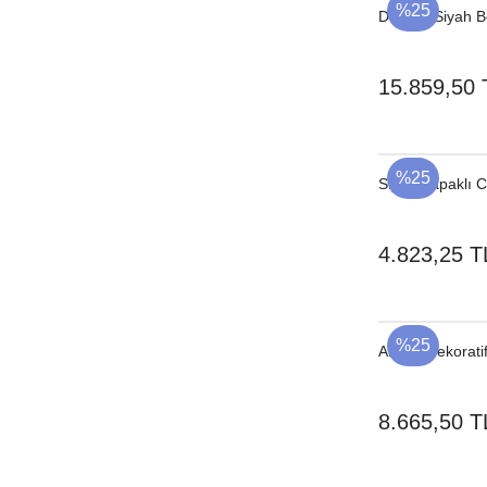
%25
Desenli Siyah 
15.859,50 
%25
Siyah Kapaklı
4.823,25 T
%25
Ahşap Dekorati
8.665,50 T