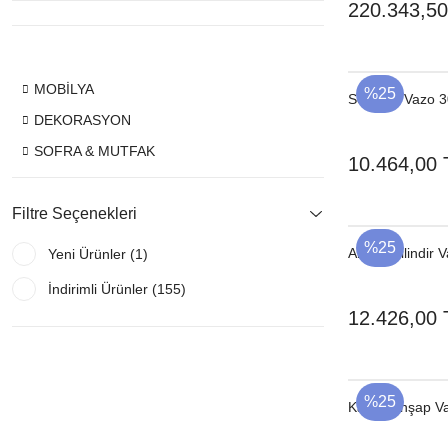
220.343,50
MOBİLYA
%25
Seramik Vazo 
DEKORASYON
SOFRA & MUTFAK
10.464,00 
Filtre Seçenekleri
%25
Ahşap Silindir 
Yeni Ürünler (1)
İndirimli Ürünler (155)
12.426,00 
%25
Kahve Ahşap V