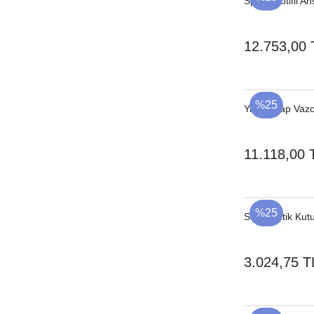
Spiral Motifli 
12.753,00 
%25
Yivli Ahşap Va
11.118,00 
%25
Siyah Antik Kut
3.024,75 T