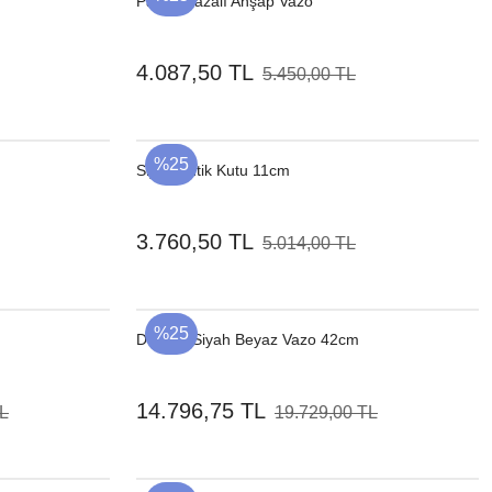
Parlak Bazalı Ahşap Vazo
4.087,50 TL
5.450,00 TL
%25
Siyah Antik Kutu 11cm
3.760,50 TL
5.014,00 TL
%25
Desenli Siyah Beyaz Vazo 42cm
14.796,75 TL
TL
19.729,00 TL