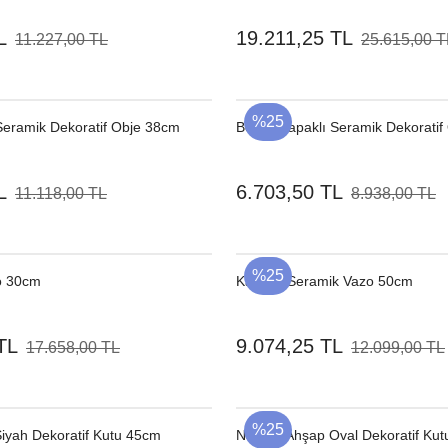
L
19.211,25 TL
11.227,00 TL
25.615,00 T
%25
Seramik Dekoratif Obje 38cm
Beyaz Kapaklı Seramik Dekoratif
L
6.703,50 TL
11.118,00 TL
8.938,00 TL
%25
zo 30cm
Kapaklı Seramik Vazo 50cm
TL
9.074,25 TL
17.658,00 TL
12.099,00 TL
%25
Siyah Dekoratif Kutu 45cm
Naturel Ahşap Oval Dekoratif Kut