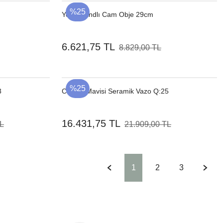
%25
Yeşil Standlı Cam Obje 29cm
6.621,75 TL
8.829,00 TL
%25
3
Canola Mavisi Seramik Vazo Q:25
16.431,75 TL
TL
21.909,00 TL
1
2
3