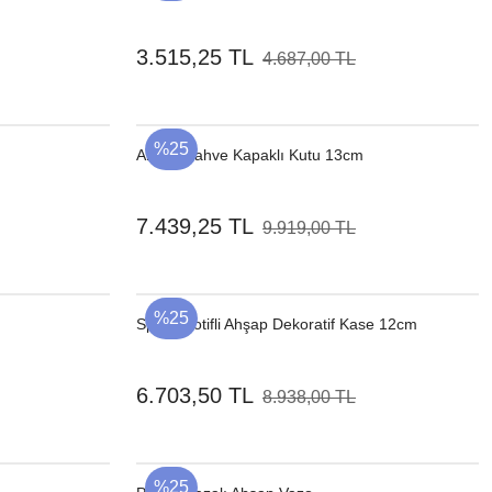
3.515,25 TL
4.687,00 TL
%25
Ahşap Kahve Kapaklı Kutu 13cm
7.439,25 TL
9.919,00 TL
%25
Spiral Motifli Ahşap Dekoratif Kase 12cm
6.703,50 TL
8.938,00 TL
%25