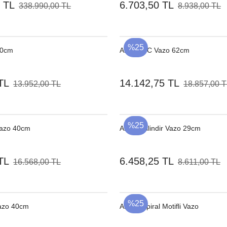
 TL
6.703,50 TL
338.990,00 TL
8.938,00 TL
%25
30cm
Ahşap NC Vazo 62cm
TL
14.142,75 TL
13.952,00 TL
18.857,00 
%25
Vazo 40cm
Ahşap Silindir Vazo 29cm
TL
6.458,25 TL
16.568,00 TL
8.611,00 TL
%25
azo 40cm
Ahşap Spiral Motifli Vazo