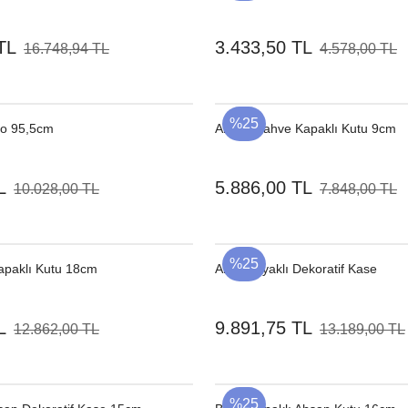
TL
3.433,50 TL
16.748,94 TL
4.578,00 TL
%25
o 95,5cm
Ahşap Kahve Kapaklı Kutu 9cm
L
5.886,00 TL
10.028,00 TL
7.848,00 TL
%25
paklı Kutu 18cm
Ahşap Ayaklı Dekoratif Kase
L
9.891,75 TL
12.862,00 TL
13.189,00 TL
%25