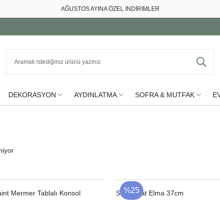
AĞUSTOS AYINA ÖZEL İNDİRİMLER
DEKORASYON
AYDINLATMA
SOFRA & MUTFAK
EV
niyor
%25
nt Mermer Tablalı Konsol
Siyah Mat Elma 37cm