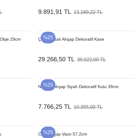
9.891,91 TL
L
13.189,22 TL
%25
 Obje 29cm
Çelik Bazalı Ahşap Dekoratif Kase
29.266,50 TL
39.022,00 TL
%25
Naturel Ahşap Siyah Dekoratif Kutu 39cm
7.766,25 TL
10.355,00 TL
%25
u
Cam Ahşap Vazo 57,2cm