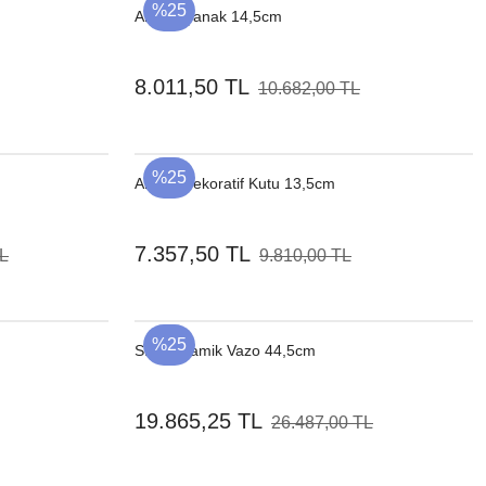
%25
Ahşap Çanak 14,5cm
8.011,50 TL
10.682,00 TL
%25
Ahşap Dekoratif Kutu 13,5cm
7.357,50 TL
TL
9.810,00 TL
%25
Sırlı Seramik Vazo 44,5cm
19.865,25 TL
26.487,00 TL