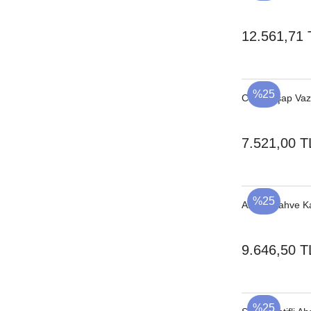
12.561,71 
%25
Cam Ahşap Vaz
7.521,00 T
%25
Ahşap Kahve Ka
9.646,50 T
%25