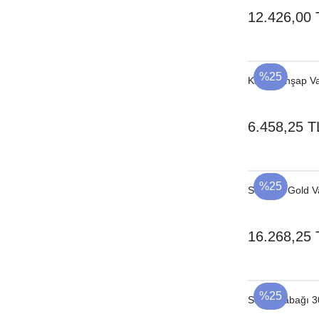
12.426,00 
%25
Kahve Ahşap V
6.458,25 T
%25
Seramik Gold 
16.268,25 
%25
Servis Tabağı 