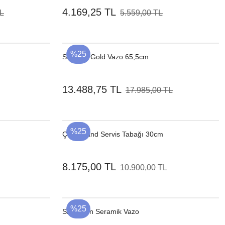
4.169,25 TL
TL
5.559,00 TL
%25
Seramik Gold Vazo 65,5cm
13.488,75 TL
17.985,00 TL
%25
Çelik Stand Servis Tabağı 30cm
8.175,00 TL
10.900,00 TL
%25
Shagreen Seramik Vazo