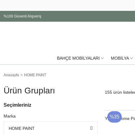
%100 Güvenli Alışveriş
BAHÇE MOBİLYALARI
MOBİLYA
Anasayfa
HOME PAINT
Ürün Grupları
155
ürün listele
Seçimleriniz
Marka
%35
YENI
Home Pai
HOME PAINT