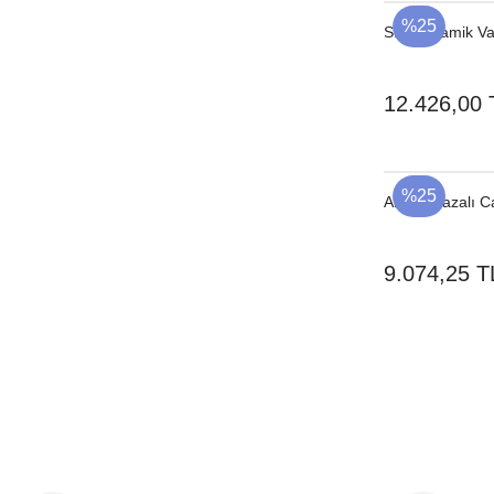
%25
Sırlı Seramik 
12.426,00 
%25
Ahşap Bazalı 
9.074,25 T