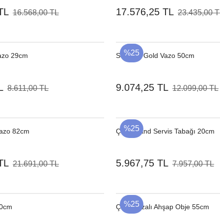
TL
17.576,25 TL
16.568,00 TL
23.435,00 
%25
azo 29cm
Seramik Gold Vazo 50cm
L
9.074,25 TL
8.611,00 TL
12.099,00 TL
%25
Vazo 82cm
Çelik Stand Servis Tabağı 20cm
TL
5.967,75 TL
21.691,00 TL
7.957,00 TL
%25
30cm
Çelik Bazalı Ahşap Obje 55cm