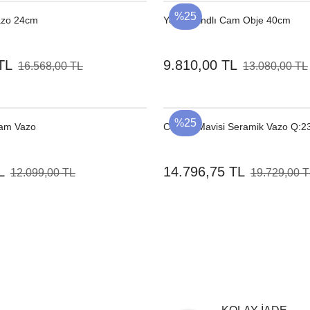
%25
Vazo 24cm
Yeşil Standlı Cam Obje 40cm
TL
9.810,00 TL
16.568,00 TL
13.080,00 TL
%25
Cam Vazo
Canola Mavisi Seramik Vazo Q:2
L
14.796,75 TL
12.099,00 TL
19.729,00 