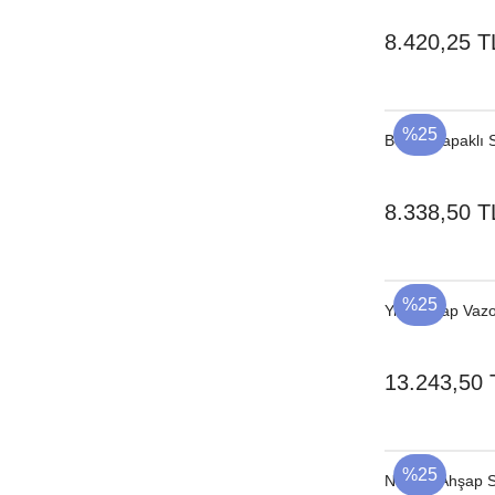
8.420,25 T
%25
Beyaz Kapaklı 
8.338,50 T
%25
Yivli Ahşap Va
13.243,50 
%25
Naturel Ahşap 