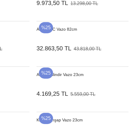
9.973,50 TL
13.298,00 TL
%25
Ahşap NC Vazo 82cm
32.863,50 TL
TL
43.818,00 TL
%25
Ahşap Silindir Vazo 23cm
4.169,25 TL
5.559,00 TL
%25
Kahve Ahşap Vazo 23cm