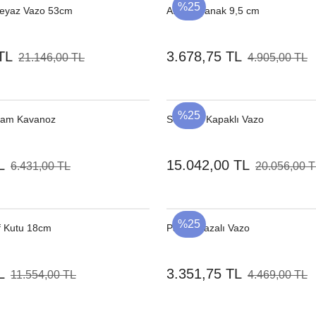
%25
Beyaz Vazo 53cm
Ahşap Çanak 9,5 cm
TL
3.678,75 TL
21.146,00 TL
4.905,00 TL
%25
 Cam Kavanoz
Seramik Kapaklı Vazo
L
15.042,00 TL
6.431,00 TL
20.056,00 
%25
f Kutu 18cm
Parlak Bazalı Vazo
L
3.351,75 TL
11.554,00 TL
4.469,00 TL