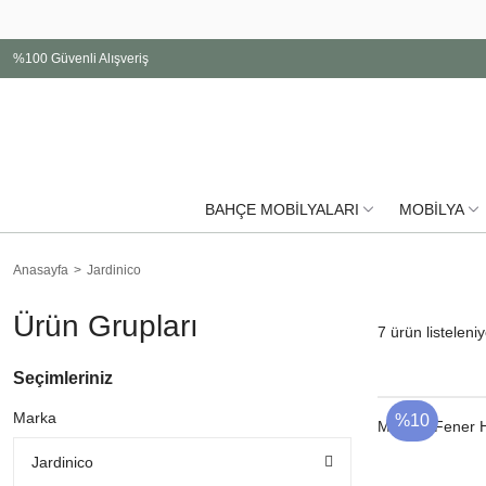
%100 Güvenli Alışveriş
BAHÇE MOBİLYALARI
MOBİLYA
Anasayfa
Jardinico
Ürün Grupları
7
ürün listeleniy
Seçimleriniz
Marka
%10
Madras Fener 
Jardinico