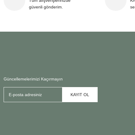
Tüm alışverişlerinizde
Kr
güvenli gönderim.
se
Güncellemelerimizi Kaçırmayın
KAYIT OL