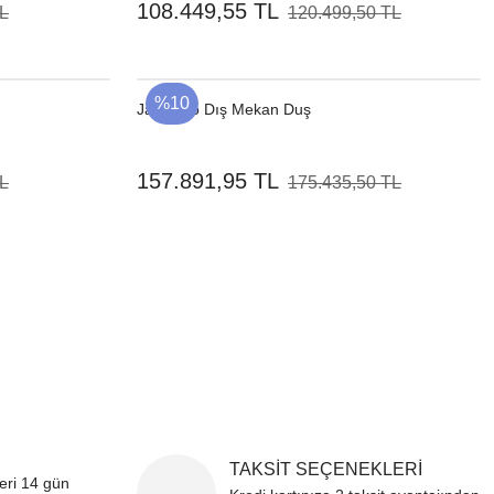
108.449,55 TL
TL
120.499,50 TL
%10
Jardinico Dış Mekan Duş
157.891,95 TL
TL
175.435,50 TL
TAKSİT SEÇENEKLERİ
leri 14 gün