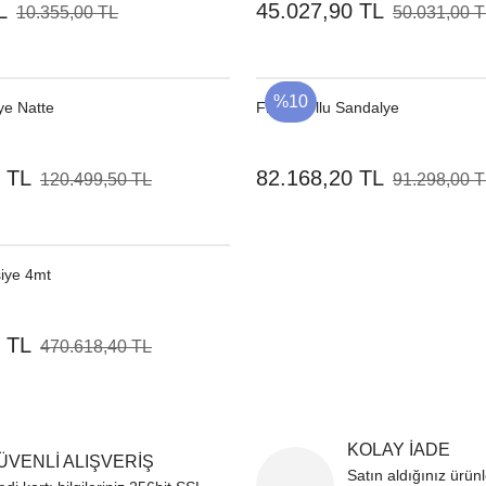
L
45.027,90 TL
10.355,00 TL
50.031,00 
%10
e Natte
Flexx Kollu Sandalye
 TL
82.168,20 TL
120.499,50 TL
91.298,00 
iye 4mt
 TL
470.618,40 TL
KOLAY İADE
ÜVENLİ ALIŞVERİŞ
Satın aldığınız ürün