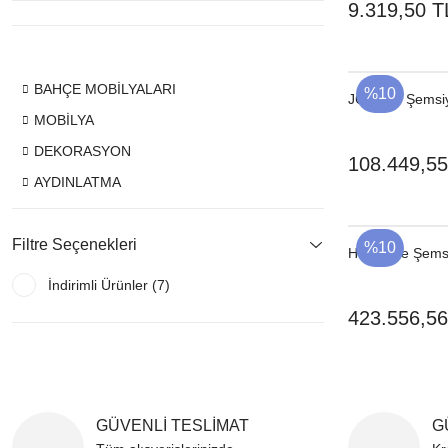
9.319,50 T
BAHÇE MOBİLYALARI
%10
JCP 102 Şemsiy
MOBİLYA
DEKORASYON
108.449,55
AYDINLATMA
Filtre Seçenekleri
%10
Horizonte Şems
İndirimli Ürünler (7)
423.556,56
GÜVENLİ TESLİMAT
G