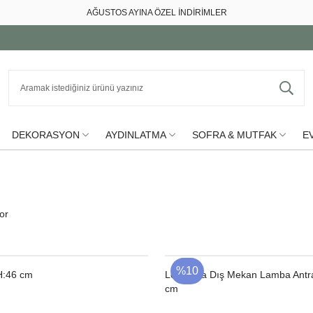
AĞUSTOS AYINA ÖZEL İNDİRİMLER
DEKORASYON
AYDINLATMA
SOFRA & MUTFAK
EV
or
%10
H:46 cm
Le Pacha Dış Mekan Lamba Antra
cm