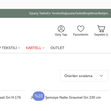
Sipariş Takibi
En Yeniler
Mağazalar
Outlet
Blog
Mimari
İletişim
Giriş Yap
Favorilerim
Sepetim (
)
 TEKSTİLİ
KARTELL
OUTLET
%10
sit Gri H:176
JCP 102 Şemsiye Natte Graumel Gri 230 cm