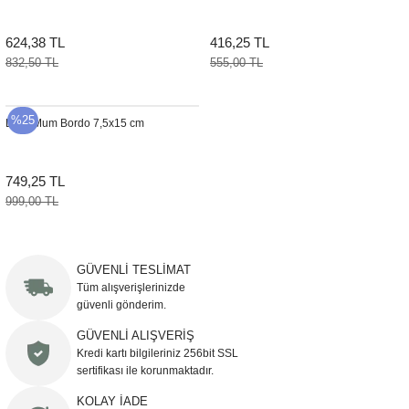
624,38 TL
416,25 TL
832,50 TL
555,00 TL
%25
Ledli Mum Bordo 7,5x15 cm
749,25 TL
999,00 TL
GÜVENLİ TESLİMAT
Tüm alışverişlerinizde
güvenli gönderim.
GÜVENLİ ALIŞVERİŞ
Kredi kartı bilgileriniz 256bit SSL
sertifikası ile korunmaktadır.
KOLAY İADE