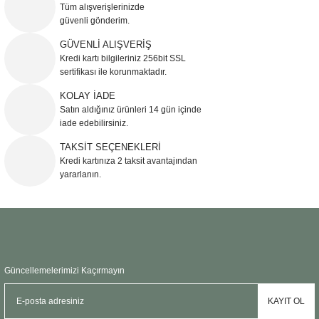
Tüm alışverişlerinizde
Sehpa
Fener
Sebil
güvenli gönderim.
GÜVENLİ ALIŞVERİŞ
Tabure
Gazetelik
Kredi kartı bilgileriniz 256bit SSL
sertifikası ile korunmaktadır.
TV Sehpası
Küllük
KOLAY İADE
Satın aldığınız ürünleri 14 gün içinde
Masa Saati
iade edebilirsiniz.
TAKSİT SEÇENEKLERİ
Mum
Kredi kartınıza 2 taksit avantajından
yararlanın.
Mumluk
Saksı&Çiçeklik
Şamdan
Güncellemelerimizi Kaçırmayın
Sepet
KAYIT OL