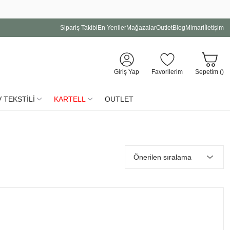
Sipariş Takibi
En Yeniler
Mağazalar
Outlet
Blog
Mimari
İletişim
Giriş Yap
Favorilerim
Sepetim (
)
 TEKSTİLİ
KARTELL
OUTLET