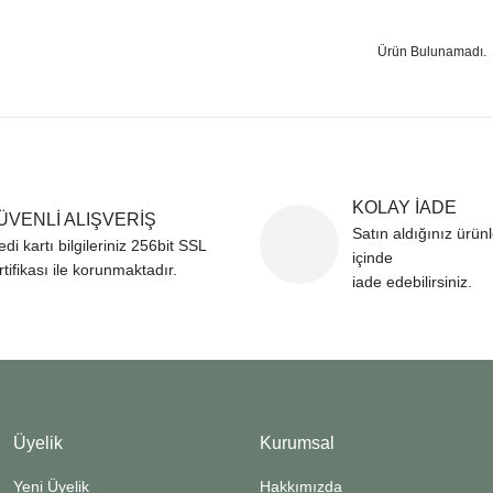
Ürün Bulunamadı.
KOLAY İADE
ÜVENLİ ALIŞVERİŞ
Satın aldığınız ürün
edi kartı bilgileriniz 256bit SSL
içinde
rtifikası ile korunmaktadır.
iade edebilirsiniz.
Üyelik
Kurumsal
Yeni Üyelik
Hakkımızda