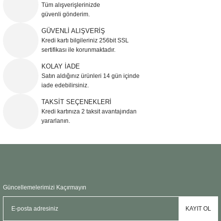
Tüm alışverişlerinizde
Sehpa
Fener
Sebil
güvenli gönderim.
GÜVENLİ ALIŞVERİŞ
Tabure
Gazetelik
Kredi kartı bilgileriniz 256bit SSL
sertifikası ile korunmaktadır.
TV Sehpası
Küllük
KOLAY İADE
Satın aldığınız ürünleri 14 gün içinde
Masa Saati
iade edebilirsiniz.
TAKSİT SEÇENEKLERİ
Mum
Kredi kartınıza 2 taksit avantajından
yararlanın.
Mumluk
Saksı&Çiçeklik
Şamdan
Güncellemelerimizi Kaçırmayın
Sepet
KAYIT OL