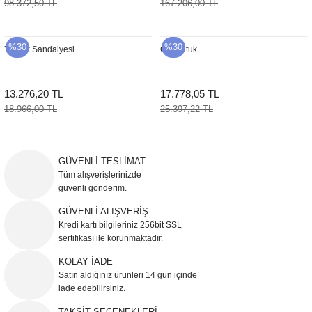
98.372,50 TL
167.206,00 TL
Sehpa
Fener
Sebil
%30
%30
Yemek Sandalyesi
Gri Koltuk
Tabure
Gazetelik
TV Sehpası
Küllük
13.276,20 TL
17.778,05 TL
18.966,00 TL
25.397,22 TL
Masa Saati
Mum
GÜVENLİ TESLİMAT
Tüm alışverişlerinizde
Mumluk
güvenli gönderim.
GÜVENLİ ALIŞVERİŞ
Saksı&Çiçeklik
Kredi kartı bilgileriniz 256bit SSL
sertifikası ile korunmaktadır.
Şamdan
KOLAY İADE
Satın aldığınız ürünleri 14 gün içinde
iade edebilirsiniz.
Sepet
TAKSİT SEÇENEKLERİ