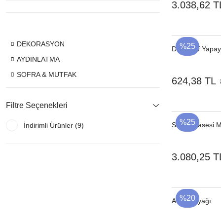
3.038,62 T
DEKORASYON
%25
Dekoratif Yapay
AYDINLATMA
SOFRA & MUTFAK
624,38 TL
Filtre Seçenekleri
%25
Salata Kasesi 
İndirimli Ürünler (9)
3.080,25 T
%20
Abajur Ayağı