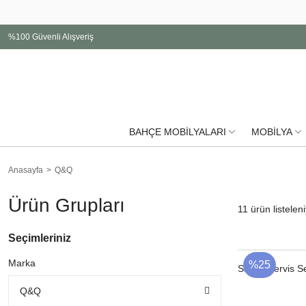
%100 Güvenli Alışveriş
BAHÇE MOBİLYALARI
MOBİLYA
Anasayfa
Q&Q
Ürün Grupları
11
ürün listelen
Seçimleriniz
Marka
%25
Salata Servis Se
Q&Q