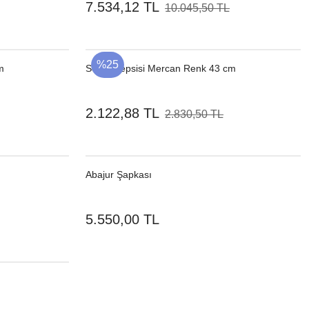
7.534,12 TL
10.045,50 TL
%25
m
Servis Tepsisi Mercan Renk 43 cm
2.122,88 TL
2.830,50 TL
Abajur Şapkası
5.550,00 TL