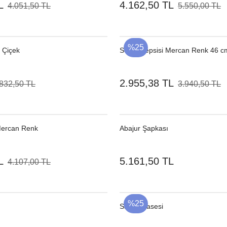
L
4.162,50 TL
4.051,50 TL
5.550,00 TL
%25
 Çiçek
Servis Tepsisi Mercan Renk 46 c
2.955,38 TL
832,50 TL
3.940,50 TL
Mercan Renk
Abajur Şapkası
L
5.161,50 TL
4.107,00 TL
%25
Salata Kasesi