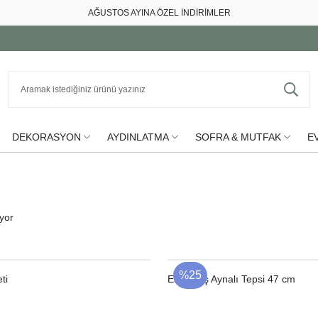
AĞUSTOS AYINA ÖZEL İNDİRİMLER
DEKORASYON
AYDINLATMA
SOFRA & MUTFAK
EV
iyor
%25
ti
Eskitilmiş Aynalı Tepsi 47 cm