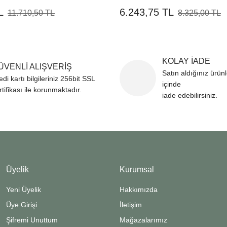
L
6.243,75 TL
11.710,50 TL
8.325,00 TL
KOLAY İADE
ÜVENLİ ALIŞVERİŞ
Satın aldığınız ürün
edi kartı bilgileriniz 256bit SSL
içinde
rtifikası ile korunmaktadır.
iade edebilirsiniz.
Üyelik
Kurumsal
Yeni Üyelik
Hakkımızda
Üye Girişi
İletişim
Şifremi Unuttum
Mağazalarımız